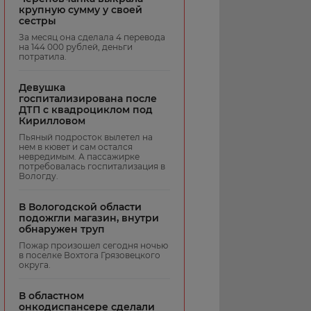
крупную сумму у своей
сестры
За месяц она сделала 4 перевода
на 144 000 рублей, деньги
потратила.
Девушка
госпитализирована после
ДТП с квадроциклом под
Кирилловом
Пьяный подросток вылетел на
нем в кювет и сам остался
невредимым. А пассажирке
потребовалась госпитализация в
Вологду.
В Вологодской области
подожгли магазин, внутри
обнаружен труп
Пожар произошел сегодня ночью
в поселке Вохтога Грязовецкого
округа.
В областном
онкодиспансере сделали