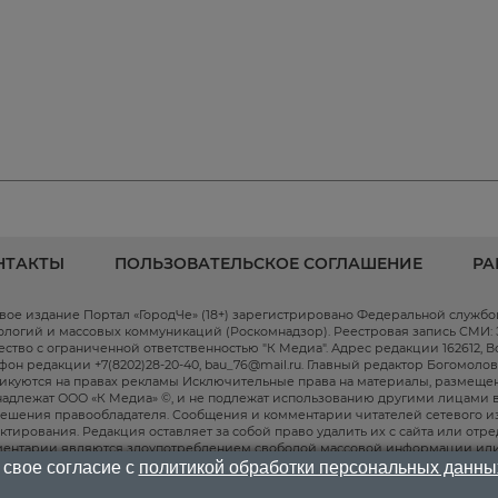
НТАКТЫ
ПОЛЬЗОВАТЕЛЬСКОЕ СОГЛАШЕНИЕ
РА
вое издание Портал «ГородЧе» (18+) зарегистрировано Федеральной служб
ологий и массовых коммуникаций (Роскомнадзор). Реестровая запись СМИ: ЭЛ
ство с ограниченной ответственностью "К Медиа". Адрес редакции 162612, Волог
фон редакции +7(8202)28-20-40, bau_76@mail.ru. Главный редактор Богомоло
икуются на правах рекламы Исключительные права на материалы, размещен
адлежат ООО «К Медиа» ©, и не подлежат использованию другими лицами в
ешения правообладателя. Сообщения и комментарии читателей сетевого и
ктирования. Редакция оставляет за собой право удалить их с сайта или отр
ентарии являются злоупотреблением свободой массовой информации или
рмационном ресурсе применяются рекомендательные технологии (инфор
 свое согласие с
политикой обработки персональных данны
рмации на основе сбора, систематизации и анализа сведений, относящихся
дящихся на территории Российской Федерации)