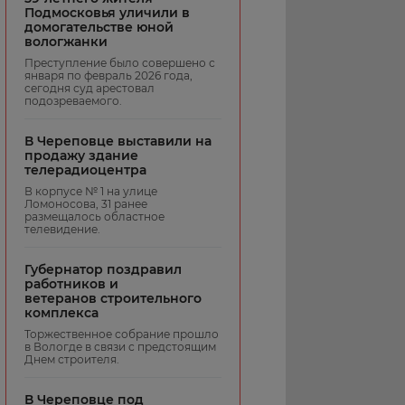
Подмосковья уличили в
домогательстве юной
вологжанки
Преступление было совершено с
января по февраль 2026 года,
сегодня суд арестовал
подозреваемого.
В Череповце выставили на
продажу здание
телерадиоцентра
В корпусе № 1 на улице
Ломоносова, 31 ранее
размещалось областное
телевидение.
Губернатор поздравил
работников и
ветеранов строительного
комплекса
Торжественное собрание прошло
в Вологде в связи с предстоящим
Днем строителя.
В Череповце под