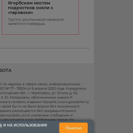
Ягорбским мостом
подростков сняли с
«тарзанки»
Группу школьников накануне
заметили очевидцы.
БОТА
ой по надзору в сфере связи, информационных
 № 77 - 78204 от 6 апреля 2020 года. Учредитель:
одская обл., г. Череповец, ул. Гоголя, д. 43,
в А. Ю. Материалы, обозначенные знаком Р
ные в сетевом издании ГородЧе (www.gorodche.ru)
 какой бы то ни было форме без письменного
здания размещаются без предварительного
едактировать, если указанные сообщения и
 нарушением иных требований закона.
На
мационные технологии предоставления
х
и на использование
Понятно
 к предпочтениям пользователей сети "Интернет",