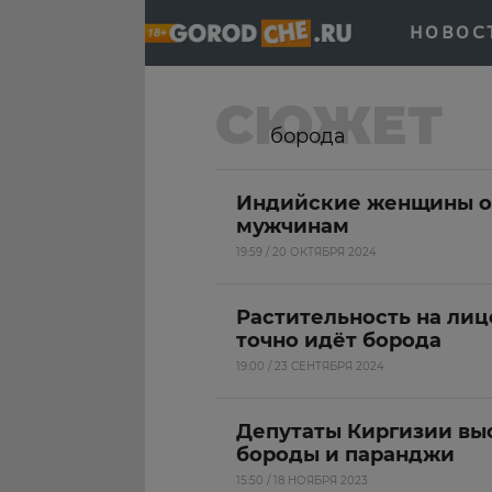
НОВОС
СЮЖЕТ
борода
Индийские женщины от
мужчинам
19:59 / 20 ОКТЯБРЯ 2024
Растительность на ли
точно идёт борода
19:00 / 23 СЕНТЯБРЯ 2024
Депутаты Киргизии выс
бороды и паранджи
15:50 / 18 НОЯБРЯ 2023