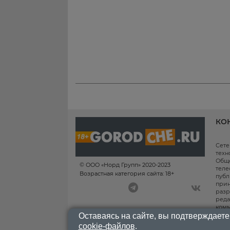
КО
Сете
техн
Обще
© ООО «Норд Групп» 2020-2023
теле
Возрастная категория сайта: 18+
публ
прин
разр
реда
комм
инфо
Оставаясь на сайте, вы подтверждаете
инфо
cookie-файлов
.
нахо