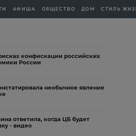
ТИ
АФИША
ОБЩЕСТВО
ДОМ
СТИЛЬ ЖИЗ
 рисках конфискации российских
омики России
онстатировала необычное явление
ке
ина ответила, когда ЦБ будет
ку - видео