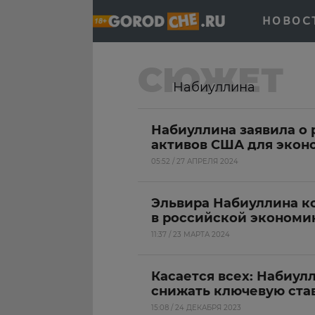
НОВОС
СЮЖЕТ
Набиуллина
Набиуллина заявила о
активов США для экон
05:52 / 27 АПРЕЛЯ 2024
Эльвира Набиуллина к
в российской экономи
11:37 / 23 МАРТА 2024
Касается всех: Набиулл
снижать ключевую став
15:08 / 24 ДЕКАБРЯ 2023