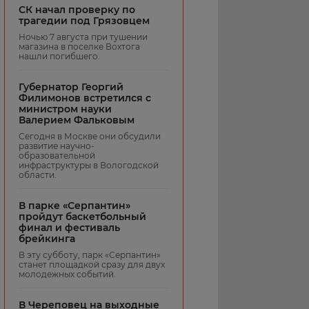
СК начал проверку по
трагедии под Грязовцем
Ночью 7 августа при тушении
магазина в поселке Вохтога
нашли погибшего.
Губернатор Георгий
Филимонов встретился с
министром науки
Валерием Фальковым
Сегодня в Москве они обсудили
развитие научно-
образовательной
инфраструктуры в Вологодской
области.
В парке «Серпантин»
пройдут баскетбольный
финал и фестиваль
брейкинга
В эту субботу, парк «Серпантин»
станет площадкой сразу для двух
молодежных событий.
В Череповец на выходные