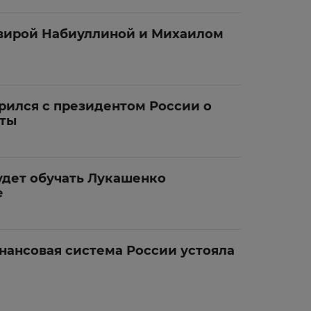
вирой Набиуллиной и Михаилом
рился с президентом России о
юты
удет обучать Лукашенко
е
нансовая система России устояла