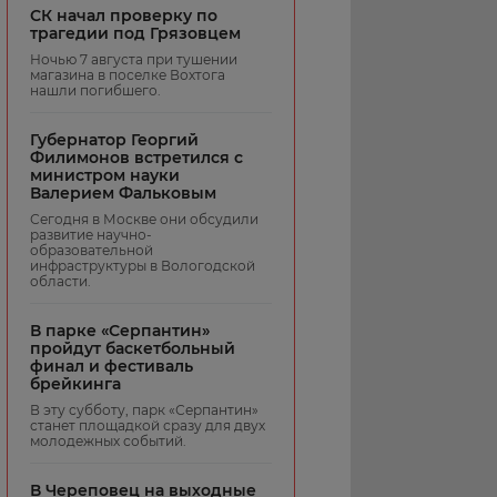
СК начал проверку по
трагедии под Грязовцем
Ночью 7 августа при тушении
магазина в поселке Вохтога
нашли погибшего.
Губернатор Георгий
Филимонов встретился с
министром науки
Валерием Фальковым
Сегодня в Москве они обсудили
развитие научно-
образовательной
инфраструктуры в Вологодской
области.
В парке «Серпантин»
пройдут баскетбольный
финал и фестиваль
брейкинга
В эту субботу, парк «Серпантин»
станет площадкой сразу для двух
молодежных событий.
В Череповец на выходные