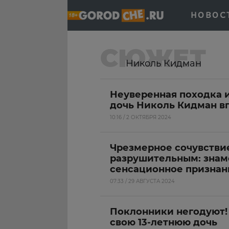
НОВОС
СЮЖЕТ
Николь Кидман
Неуверенная походка и
дочь Николь Кидман в
10:16 / 2 ОКТЯБРЯ 2024
Чрезмерное сочувствие
разрушительным: знам
сенсационное признан
07:33 / 29 АВГУСТА 2024
Поклонники негодуют!
свою 13-летнюю дочь