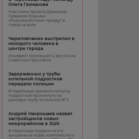
Олега Газманова
Участники проекта Движения
Газманов-Родники
«Родники.Истоки» приедут в
город на днях.
Череповчанин выстрелил в
молодого человека в
центре города
Инцидент произошел 2 августа на
Советском проспекте.
Задержанных у трубы
котельной подростков
передали полиции
В Череповце пресекли попытку
подростков проникнуть на
дымовую трубу котельной № 2.
Андрей Накрошаев назвал
застройщиков новых
микрорайонов в ЗШК
В Череповце подвели итоги
аукциона на право комплексного