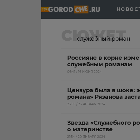
НОВОС
СЮЖЕТ
служебный роман
Россияне в корне изме
служебным романам
06:41 / 16 ИЮНЯ 2024
Цензура была в шоке: 
романа» Рязанова заст
23:55 / 23 ЯНВАРЯ 2024
Звезда «Служебного р
о материнстве
21:54 / 20 ЯНВАРЯ 2024