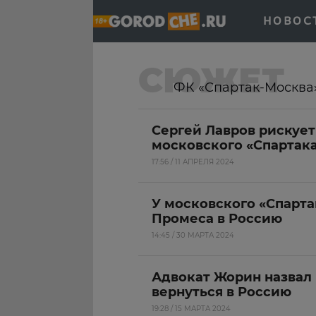
НОВОС
СЮЖЕТ
ФК «Спартак-Москва
Сергей Лавров рискуе
московского «Спартак
17:56 / 11 АПРЕЛЯ 2024
У московского «Спарта
Промеса в Россию
14:45 / 30 МАРТА 2024
Адвокат Жорин назвал
вернуться в Россию
19:28 / 15 МАРТА 2024