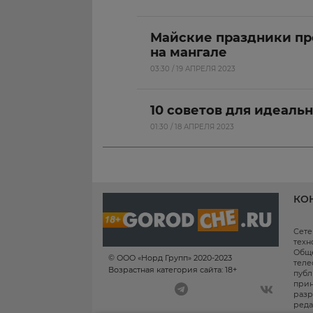
Майские праздники про
на мангале
03:30 / 19 АПРЕЛЯ 2023
10 советов для идеаль
01:30 / 18 АПРЕЛЯ 2023
КО
Сете
техн
Обще
© ООО «Норд Групп» 2020-2023
теле
Возрастная категория сайта: 18+
публ
прин
разр
реда