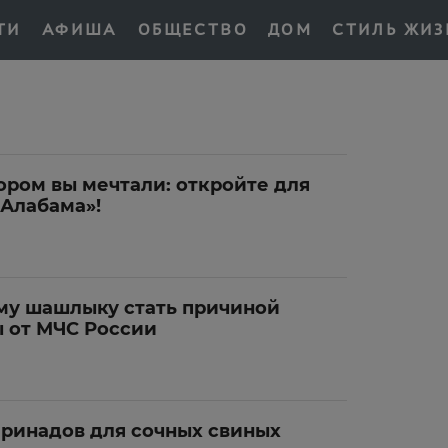
ТИ
АФИША
ОБЩЕСТВО
ДОМ
СТИЛЬ ЖИЗ
ором вы мечтали: откройте для
«Алабама»!
му шашлыку стать причиной
ы от МЧС России
аринадов для сочных свиных