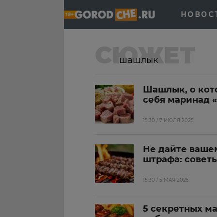
НОВОС
СЮЖЕТ
шашлык
Шашлык, о кот
себя маринад 
15:30 / 7 ИЮЛЯ 2025
Не дайте ваше
штрафа: совет
15:30 / 5 МАЯ 2025
5 секретных м