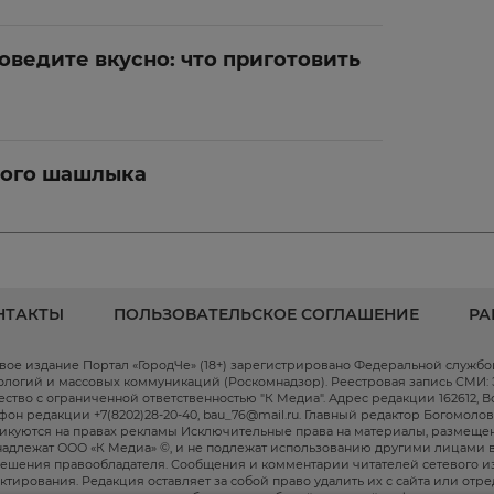
ведите вкусно: что приготовить
ного шашлыка
НТАКТЫ
ПОЛЬЗОВАТЕЛЬСКОЕ СОГЛАШЕНИЕ
РА
вое издание Портал «ГородЧе» (18+) зарегистрировано Федеральной служб
ологий и массовых коммуникаций (Роскомнадзор). Реестровая запись СМИ: ЭЛ
ство с ограниченной ответственностью "К Медиа". Адрес редакции 162612, Волог
фон редакции +7(8202)28-20-40, bau_76@mail.ru. Главный редактор Богомоло
икуются на правах рекламы Исключительные права на материалы, размещен
адлежат ООО «К Медиа» ©, и не подлежат использованию другими лицами в
ешения правообладателя. Сообщения и комментарии читателей сетевого и
ктирования. Редакция оставляет за собой право удалить их с сайта или отр