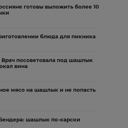
россияне готовы выложить более 10
ыки
приготовлении блюда для пикника
! Врач посоветовала под шашлык
бокал вина
ное мясо на шашлык и не попасть
Бендера: шашлык по-карски