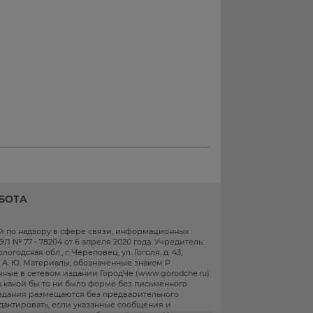
БОТА
ой по надзору в сфере связи, информационных
 № 77 - 78204 от 6 апреля 2020 года. Учредитель:
одская обл., г. Череповец, ул. Гоголя, д. 43,
в А. Ю. Материалы, обозначенные знаком Р
ные в сетевом издании ГородЧе (www.gorodche.ru)
 какой бы то ни было форме без письменного
здания размещаются без предварительного
едактировать, если указанные сообщения и