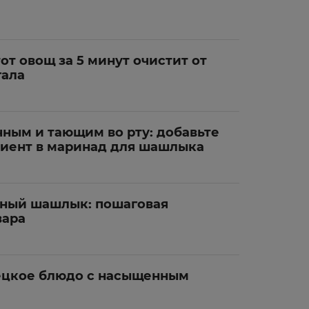
тот овощ за 5 минут очистит от
гала
чным и тающим во рту: добавьте
диент в маринад для шашлыка
нный шашлык: пошаговая
вара
ецкое блюдо с насыщенным