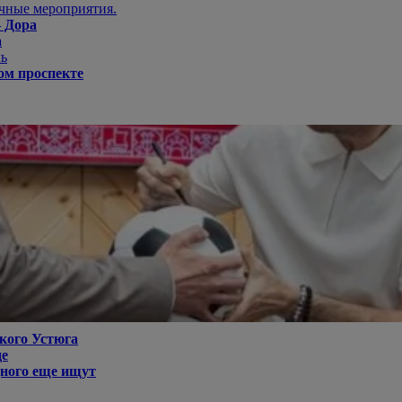
ичные мероприятия.
– Дора
а
ль
ом проспекте
кого Устюга
де
дного еще ищут