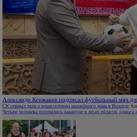
Александр Кержаков подписал футбольный мяч дл
СК открыл дело о нерасселении аварийного дома в Вологде
Ал
Четыре человека потерялись накануне в лесах области, одного