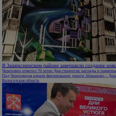
В Зашекснинском районе завершили создание нов
Череповец отметил 70 летие Дня строителя: награды и памятн
Под Череповцом начали фрезерование дороги Абаканово – Дор
Вологодская область