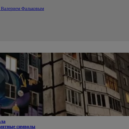
и Валерием Фальковым
ала
памятные символы