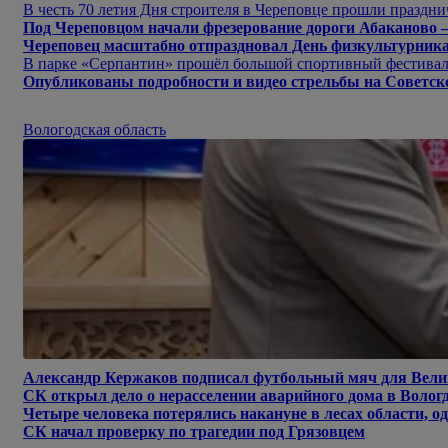
В честь 70 летия Дня строителя в Череповце прошли праздн
Под Череповцом начали фрезерование дороги Абаканово 
Череповец масштабно отпраздновал День физкультурник
В парке «Серпантин» прошёл большой спортивный фестива
Опубликованы подробности и видео стрельбы на Советск
Вологодская область
Александр Кержаков подписал футбольный мяч для Вели
СК открыл дело о нерасселении аварийного дома в Волог
Четыре человека потерялись накануне в лесах области, о
СК начал проверку по трагедии под Грязовцем