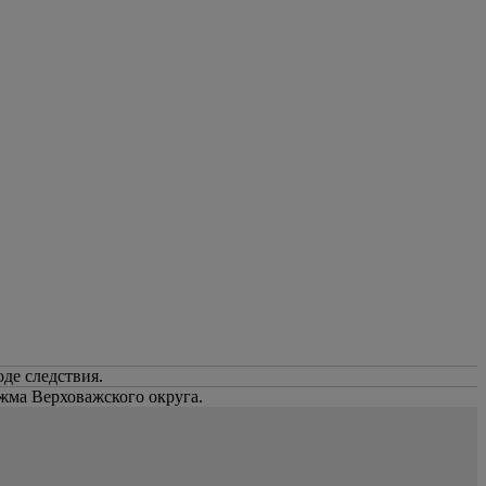
де следствия.
жма Верховажского округа.