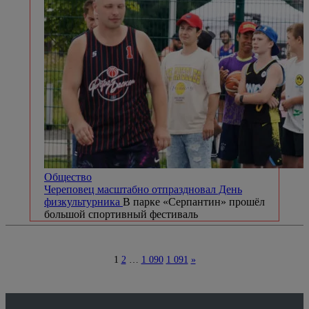
Общество
Череповец масштабно отпраздновал День
физкультурника
В парке «Серпантин» прошёл
большой спортивный фестиваль
1
2
…
1 090
1 091
»