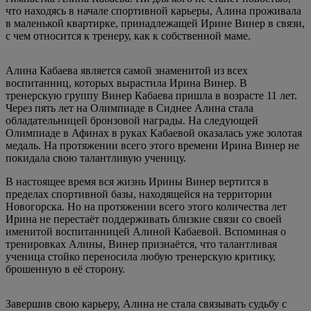
что находясь в начале спортивной карьеры, Алина проживала
в маленькой квартирке, принадлежащей Ирине Винер в связи,
с чем относится к тренеру, как к собственной маме.
Алина Кабаева является самой знаменитой из всех
воспитанниц, которых вырастила Ирина Винер. В
тренерскую группу Винер Кабаева пришла в возрасте 11 лет.
Через пять лет на Олимпиаде в Сиднее Алина стала
обладательницей бронзовой награды. На следующей
Олимпиаде в Афинах в руках Кабаевой оказалась уже золотая
медаль. На протяжении всего этого времени Ирина Винер не
покидала свою талантливую ученицу.
В настоящее время вся жизнь Ирины Винер вертится в
пределах спортивной базы, находящейся на территории
Новогорска. Но на протяжении всего этого количества лет
Ирина не перестаёт поддерживать близкие связи со своей
именитой воспитанницей Алиной Кабаевой. Вспоминая о
тренировках Алины, Винер признаётся, что талантливая
ученица стойко переносила любую тренерскую критику,
брошенную в её сторону.
Завершив свою карьеру, Алина не стала связывать судьбу с