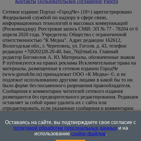
Контакты
Пользовательское соглашение
Работа
Сетевое издание Портал «ГородЧе» (18+) зарегистрировано
Федеральной службой по надзору в сфере связи,
информационных технологий и массовых коммуникаций
(Роскомнадзор). Реестровая запись СМИ: ЭЛ № 77 - 78204 от 6
апреля 2020 года. Учредитель: Общество с ограниченной
ответственностью "К Медиа". Адрес редакции 162612,
Вологодская обл., г. Череповец, ул. Гоголя, д. 43, телефон
редакции +7(8202)28-20-40, bau_76@mail.ru. Главный
редактор Богомолов А. Ю. Материалы, обозначенные знаком
Р публикуются на правах рекламы Исключительные права на
материалы, размещенные в сетевом издании ГородЧе
(www.gorodche.ru) принадлежат ООО «К Медиа» ©, и не
подлежат использованию другими лицами в какой бы то ни
было форме без письменного разрешения правообладателя.
Сообщения и комментарии читателей сетевого издания
размещаются без предварительного редактирования. Редакция
оставляет за собой право удалить их с сайта или
отредактировать, если указанные сообщения и комментарии
являются злоупотреблением свободой массовой информации
или нарушением иных требований закона.
На
Оставаясь на сайте, вы подтверждаете свое согласие с
информационном ресурсе применяются рекомендательные
политикой обработки персональных данных
и на
технологии (информационные технологии предоставления
использование
cookie-файлов
.
информации на основе сбора, систематизации и анализа