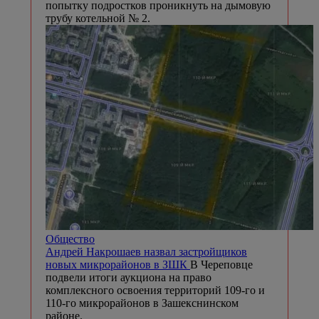
попытку подростков проникнуть на дымовую
трубу котельной № 2.
Общество
Андрей Накрошаев назвал застройщиков
новых микрорайонов в ЗШК
В Череповце
подвели итоги аукциона на право
комплексного освоения территорий 109-го и
110-го микрорайонов в Зашекснинском
районе.