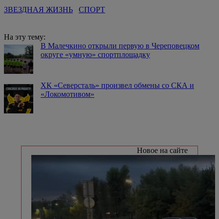
ЗВЕЗДНАЯ ЖИЗНЬ
СПОРТ
На эту тему:
В Малечкино открыли первую в Череповецком
округе «умную» спортплощадку
️ХК «Северсталь» произвел обмены со СКА и
«Локомотивом»
Новое на сайте