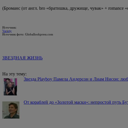
(Броманс (от англ. bro «братишка, дружище, чувак» + romanc
Источник:
Variety
Источник фото: Globallookpress.com
ЗВЕЗДНАЯ ЖИЗНЬ
На эту тему:
Звезда Playboy Памела Андерсон и Лиам Нисон: люб
От кораблей до «Золотой маски»: непростой путь Бу