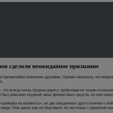
мон сделали неожиданное признание
ся чрезвычайно близкими друзьями. Однако оказалось, что моральн
х.
 это всегда очень трудная дорога, требующая не только психоло
ей был довольно скудный запас финансовых средств, но они наш
я «проверка на вшивость», но два закадычных друга отлично с н
м мире. Они давно уже не бедствуют, но частенько с приятной н