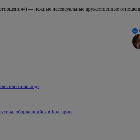
e «отношения») — нежные несексуальные дружественные отношен
овь или пиар-ход?
тусова, оборвавшийся в Болгарии