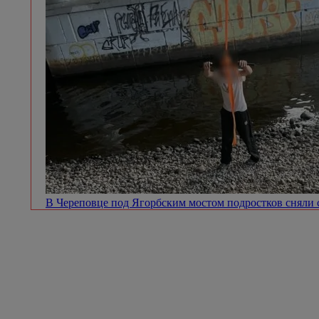
В Череповце под Ягорбским мостом подростков сняли 