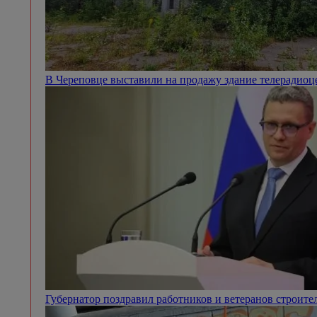
В Череповце выставили на продажу здание телерадио
Губернатор поздравил работников и ветеранов строит