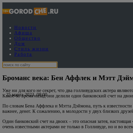
Новости
Афиша
Общество
Дом
Стиль жизни
Работа
Броманс века: Бен Аффлек и Мэтт Дэй
Уже ни для кого не секрет, что два голливудских актера являют
25 марта 2023, 08:00
Какое-то время назад они делили один банковский счет на двои
По словам Бена Аффлека и Мэтта Дэймона, путь к известности –
важнее, денег. К сожалению, в молодости у двух близких друз
Один банковский счет на двоих – это опасная затея, настояща
очень известными актерами не только в Голливуде, но и во все