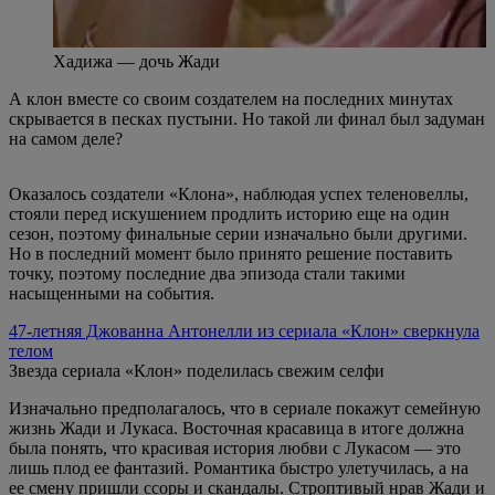
Хадижа — дочь Жади
А клон вместе со своим создателем на последних минутах
скрывается в песках пустыни. Но такой ли финал был задуман
на самом деле?
Оказалось создатели «Клона», наблюдая успех теленовеллы,
стояли перед искушением продлить историю еще на один
сезон, поэтому финальные серии изначально были другими.
Но в последний момент было принято решение поставить
точку, поэтому последние два эпизода стали такими
насыщенными на события.
47-летняя Джованна Антонелли из сериала «Клон» сверкнула
телом
Звезда сериала «Клон» поделилась свежим селфи
Изначально предполагалось, что в сериале покажут семейную
жизнь Жади и Лукаса. Восточная красавица в итоге должна
была понять, что красивая история любви с Лукасом — это
лишь плод ее фантазий. Романтика быстро улетучилась, а на
ее смену пришли ссоры и скандалы. Строптивый нрав Жади и