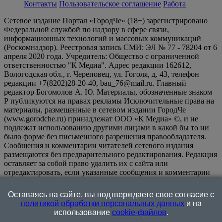
Контакты
Пользовательское соглашение
Работа
Сетевое издание Портал «ГородЧе» (18+) зарегистрировано
Федеральной службой по надзору в сфере связи,
информационных технологий и массовых коммуникаций
(Роскомнадзор). Реестровая запись СМИ: ЭЛ № 77 - 78204 от 6
апреля 2020 года. Учредитель: Общество с ограниченной
ответственностью "К Медиа". Адрес редакции 162612,
Вологодская обл., г. Череповец, ул. Гоголя, д. 43, телефон
редакции +7(8202)28-20-40, bau_76@mail.ru. Главный
редактор Богомолов А. Ю. Материалы, обозначенные знаком
Р публикуются на правах рекламы Исключительные права на
материалы, размещенные в сетевом издании ГородЧе
(www.gorodche.ru) принадлежат ООО «К Медиа» ©, и не
подлежат использованию другими лицами в какой бы то ни
было форме без письменного разрешения правообладателя.
Сообщения и комментарии читателей сетевого издания
размещаются без предварительного редактирования. Редакция
оставляет за собой право удалить их с сайта или
отредактировать, если указанные сообщения и комментарии
являются злоупотреблением свободой массовой информации
или нарушением иных требований закона.
На
Оставаясь на сайте, вы подтверждаете свое согласие с
информационном ресурсе применяются рекомендательные
политикой обработки персональных данных
и на
технологии (информационные технологии предоставления
использование
cookie-файлов
.
информации на основе сбора, систематизации и анализа