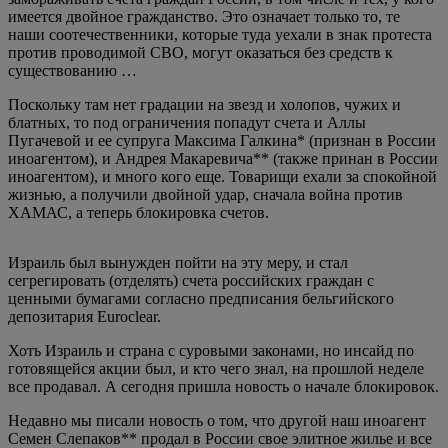
имеется двойное гражданство. Это означает только то, те
наши соотечественники, которые туда уехали в знак протеста
против проводимой СВО, могут оказаться без средств к
существованию …
Поскольку там нет градации на звезд и холопов, чужих и
блатных, то под ограничения попадут счета и Аллы
Пугачевой и ее супруга Максима Галкина* (признан в России
иноагентом), и Андрея Макаревича** (также принан в России
иноагентом), и много кого еще. Товарищи ехали за спокойной
жизнью, а получили двойной удар, сначала война против
ХАМАС, а теперь блокировка счетов.
Израиль был вынужден пойти на эту меру, и стал
сегрегировать (отделять) счета российских граждан с
ценными бумагами согласно предписания бельгийского
депозитария Euroclear.
Хоть Израиль и страна с суровыми законами, но инсайд по
готовящейся акции был, и кто чего знал, на прошлой неделе
все продавал. А сегодня пришла новость о начале блокировок.
Недавно мы писали новость о том, что другой наш иноагент
Семен Слепаков** продал в России свое элитное жилье и все