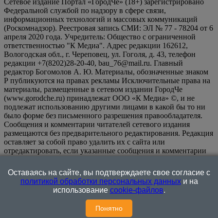
Сетевое издание Портал «ГородЧе» (18+) зарегистрировано
Федеральной службой по надзору в сфере связи,
информационных технологий и массовых коммуникаций
(Роскомнадзор). Реестровая запись СМИ: ЭЛ № 77 - 78204 от 6
апреля 2020 года. Учредитель: Общество с ограниченной
ответственностью "К Медиа". Адрес редакции 162612,
Вологодская обл., г. Череповец, ул. Гоголя, д. 43, телефон
редакции +7(8202)28-20-40, bau_76@mail.ru. Главный
редактор Богомолов А. Ю. Материалы, обозначенные знаком
Р публикуются на правах рекламы Исключительные права на
материалы, размещенные в сетевом издании ГородЧе
(www.gorodche.ru) принадлежат ООО «К Медиа» ©, и не
подлежат использованию другими лицами в какой бы то ни
было форме без письменного разрешения правообладателя.
Сообщения и комментарии читателей сетевого издания
размещаются без предварительного редактирования. Редакция
оставляет за собой право удалить их с сайта или
отредактировать, если указанные сообщения и комментарии
являются злоупотреблением свободой массовой информации
или нарушением иных требований закона.
На
Оставаясь на сайте, вы подтверждаете свое согласие с
информационном ресурсе применяются рекомендательные
политикой обработки персональных данных
и на
технологии (информационные технологии предоставления
использование
cookie-файлов
.
информации на основе сбора, систематизации и анализа
сведений, относящихся к предпочтениям пользователей сети
Понятно
"Интернет", находящихся на территории Российской