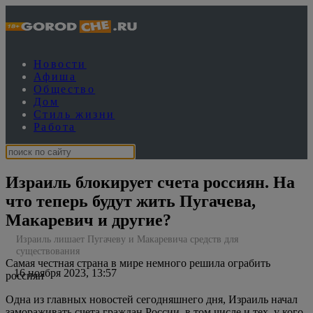
Новости
Афиша
Общество
Дом
Стиль жизни
Работа
Израиль блокирует счета россиян. На
что теперь будут жить Пугачева,
Макаревич и другие?
Израиль лишает Пугачеву и Макаревича средств для
существования
Самая честная страна в мире немного решила ограбить
16 ноября 2023, 13:57
россиян
Одна из главных новостей сегодняшнего дня, Израиль начал
замораживать счета граждан России, в том числе и тех, у кого