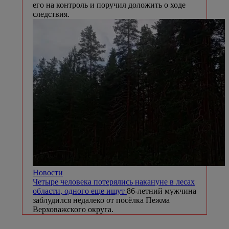
его на контроль и поручил доложить о ходе
следствия.
Новости
Четыре человека потерялись накануне в лесах
области, одного еще ищут
86-летний мужчина
заблудился недалеко от посёлка Пежма
Верховажского округа.