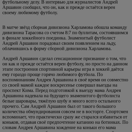
футбольному делу. В интервью для журналистов Андрей
Аршавин сообщил, что он, как и прежде остаётся верен
своему любимому футболу.
В матче звёзд сборная дивизиона Харламова обошла команду
дивизиона Тарасова со счетом 8:7 по буллитам, состоявшимся
в финале хоккейного поединка. Знаменитый футболист
Андрей Аршавин порадовал своим появлением на льду,
облачившись в форму сборной дивизиона Харламова.
Андрей Аршавин сделал сенсационное признание о том, что
он как и прежде остаётся верен футболу, но просто на данном
этапе построения спортивной карьеры игра в хоккей даётся
ему гораздо проще горячо любимого футбола. По
воспоминаниям Андрея Аршавина в своё время он совместно
со своей мамой каждое воскресенье совершал выезды на
проспект Кима. Перед подготовкой к выезду мама Андрея
Аршавина надевала на будущего знаменитого футболиста
белые шаровары, тяжёлую шубу и много всего остального
прочего. Сам Андрей Аршавин был от такого большого
количества обмундирования совсем не в восторге. Спортсмен
вспоминает, что практически сразу же старался избавиться от
коньков, отдавая своё предпочтение катанию на ботинках. По
словам Андрея Аршавина хождение на коньки его мама