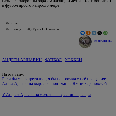
называла здоровым образом жизни, отмечая, что зимой играть
в футбол просто-напросто негде.
Источник:
tass.ru
Источник фото: https://globallookpress.com/
Мэри Снегова
АНДРЕЙ АРШАВИН
ФУТБОЛ
ХОККЕЙ
На эту тему:
Если бы мы встретились, я бы попросила у неё прощения:
Алиса Аршавина выразила понимание Юлии Барановской
У Андрея Аршавина состоялись крестины дочери