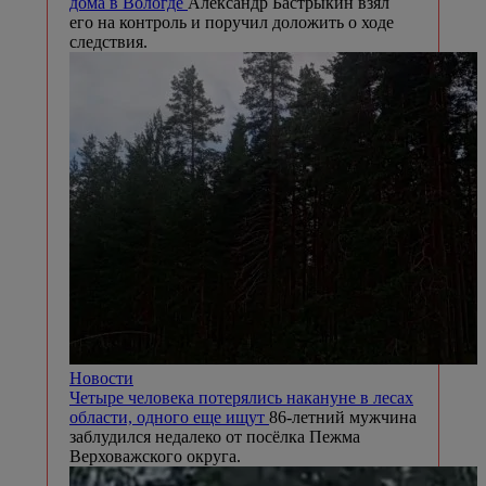
дома в Вологде
Александр Бастрыкин взял
его на контроль и поручил доложить о ходе
следствия.
Новости
Четыре человека потерялись накануне в лесах
области, одного еще ищут
86-летний мужчина
заблудился недалеко от посёлка Пежма
Верховажского округа.