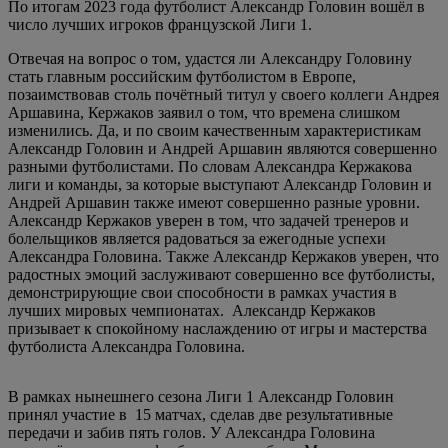
По итогам 2023 года футболист Александр Головин вошёл в
число лучших игроков французской Лиги 1.
Отвечая на вопрос о том, удастся ли Александру Головину
стать главным российским футболистом в Европе,
позаимствовав столь почётный титул у своего коллеги Андрея
Аршавина, Кержаков заявил о том, что времена слишком
изменились. Да, и по своим качественным характеристикам
Александр Головин и Андрей Аршавин являются совершенно
разными футболистами. По словам Александра Кержакова
лиги и команды, за которые выступают Александр Головин и
Андрей Аршавин также имеют совершенно разные уровни.
Александр Кержаков уверен в том, что задачей тренеров и
болельщиков является радоваться за ежегодные успехи
Александра Головина. Также Александр Кержаков уверен, что
радостных эмоций заслуживают совершенно все футболисты,
демонстрирующие свои способности в рамках участия в
лучших мировых чемпионатах. Александр Кержаков
призывает к спокойному наслаждению от игры и мастерства
футболиста Александра Головина.
В рамках нынешнего сезона Лиги 1 Александр Головин
принял участие в 15 матчах, сделав две результативные
передачи и забив пять голов. У Александра Головина