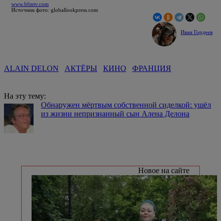
www.bfmtv.com
Источник фото: globallookpress.com
Иван Гордеев
ALAIN DELON
АКТЁРЫ
КИНО
ФРАНЦИЯ
На эту тему:
Обнаружен мёртвым собственной сиделкой: ушёл
из жизни непризнанный сын Алена Делона
Новое на сайте