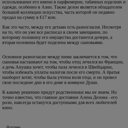
использование его имени в парфюмерии, табачных изделиях и
одежде, особенно в Азии. Также делон является обладателем
большой коллекции искусства, часть которой он недавно
продал на сумму в €17 млн.
Как это часто, между его детьми есть разногласия. Несмотря
на то, что он уже все расписал в своем завещании, по
которому половину его имущества достанется дочери, а
вторая половина будет поделена между сыновьями.
Основное разногласие между ними заключается в том, что
сыновья настаивают на том, чтобы отец лечился во Франции,
а дочь Анушка хочет, чтобы пала лечился в Швейцарии,
чтобы избежать уплаты налогов после его смерти. А братья
наоборот хотят, чтобы была учтена воля отца, и он провел
свои последние дни в его доме в коммуне Души.
К какому решению придут родственники мы не знаем. Но
точно известно, что главное достояние Алена Делона - его
роли, навсегда останутся доступными для всех любителей
кино.
Источник: