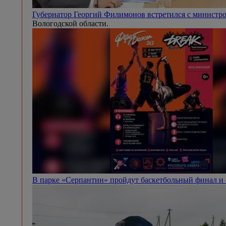
Губернатор Георгий Филимонов встретился с минист
Вологодской области.
В парке «Серпантин» пройдут баскетбольный финал и