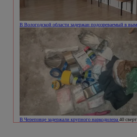
В Вологодской области задержан подозреваемый в вым
В Череповце задержали крупного наркодилера
40 сверт