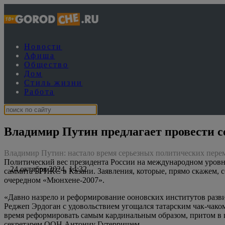
Новости
Афиша
Общество
Дом
Стиль жизни
Работа
Владимир Путин предлагает провести 
Владимир Путин: настало время серьезных политических пер
Политический вес президента России на международном уровне 
24 октября 2024, 14:32
саммита БРИКС в Казани. Заявления, которые, прямо скажем, 
очередном «Мюнхене-2007».
«Давно назрело и реформирование ооновских институтов разви
Реджеп Эрдоган с удовольствием угощался татарским чак-чако
время реформировать самым кардинальным образом, притом в п
секретарем ООН Антониу Гутерришем.