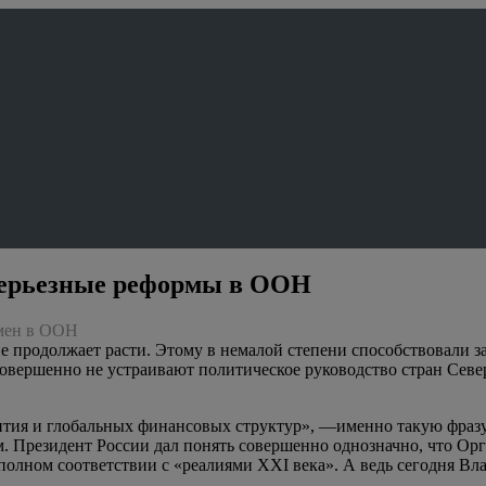
серьезные реформы в ООН
емен в ООН
продолжает расти. Этому в немалой степени способствовали зая
совершенно не устраивают политическое руководство стран Севе
тия и глобальных финансовых структур», —именно такую фразу,
м. Президент России дал понять совершенно однозначно, что О
олном соответствии с «реалиями XXI века». А ведь сегодня Вл