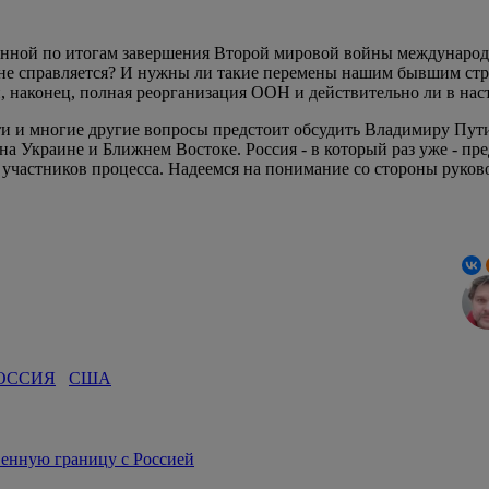
нной по итогам завершения Второй мировой войны международн
 не справляется? И нужны ли такие перемены нашим бывшим стра
, наконец, полная реорганизация ООН и действительно ли в нас
 эти и многие другие вопросы предстоит обсудить Владимиру Пу
а Украине и Ближнем Востоке. Россия - в который раз уже - пре
х участников процесса. Надеемся на понимание со стороны руко
ОССИЯ
США
венную границу с Россией