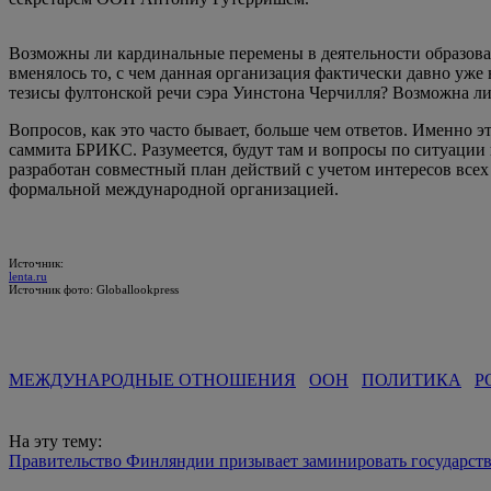
Возможны ли кардинальные перемены в деятельности образова
вменялось то, с чем данная организация фактически давно уже
тезисы фултонской речи сэра Уинстона Черчилля? Возможна ли
Вопросов, как это часто бывает, больше чем ответов. Именно
саммита БРИКС. Разумеется, будут там и вопросы по ситуации н
разработан совместный план действий с учетом интересов все
формальной международной организацией.
Источник:
lenta.ru
Источник фото: Globallookpress
МЕЖДУНАРОДНЫЕ ОТНОШЕНИЯ
ООН
ПОЛИТИКА
Р
На эту тему:
Правительство Финляндии призывает заминировать государст