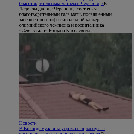
благотворительным матчем в Череповце
В
Ледовом дворце Череповца состоялся
благотворительный гала-матч, посвященный
завершению профессиональной карьеры
олимпийского чемпиона и воспитанника
«Северстали» Богдана Киселевича.
Новости
В Вологде мужчина угрожал спрыгнуть с
крыши из-за отказа в продаже алкоголя
В