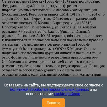
Сетевое издание Портал «ГородЧе» (18+) зарегистрировано
Федеральной службой по надзору в сфере связи,
информационных технологий и массовых коммуникаций
(Роскомнадзор). Реестровая запись СМИ: ЭЛ № 77 - 78204 от 6
апреля 2020 года. Учредитель: Общество с ограниченной
ответственностью "К Медиа". Адрес редакции 162612,
Вологодская обл., г. Череповец, ул. Гоголя, д. 43, телефон
редакции +7(8202)28-20-40, bau_76@mail.ru. Главный
редактор Богомолов А. Ю. Материалы, обозначенные знаком
Р публикуются на правах рекламы Исключительные права на
материалы, размещенные в сетевом издании ГородЧе
(www.gorodche.ru) принадлежат ООО «К Медиа» ©, и не
подлежат использованию другими лицами в какой бы то ни
было форме без письменного разрешения правообладателя.
Сообщения и комментарии читателей сетевого издания
размещаются без предварительного редактирования. Редакция
оставляет за собой право удалить их с сайта или
отредактировать, если указанные сообщения и комментарии
являются злоупотреблением свободой массовой информации
или нарушением иных требований закона.
На
Оставаясь на сайте, вы подтверждаете свое согласие с
информационном ресурсе применяются рекомендательные
политикой обработки персональных данных
и на
технологии (информационные технологии предоставления
использование
cookie-файлов
.
информации на основе сбора, систематизации и анализа
сведений, относящихся к предпочтениям пользователей сети
Понятно
"Интернет", находящихся на территории Российской