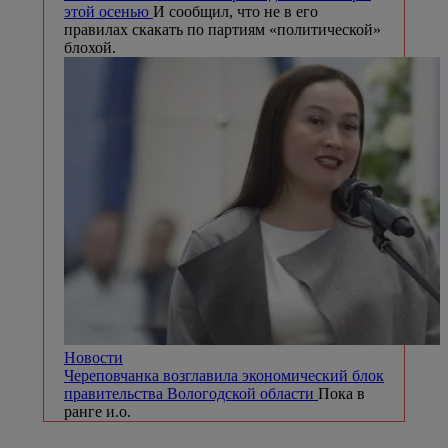
этой осенью
И сообщил, что не в его
правилах скакать по партиям «политической»
блохой.
Новости
Череповчанка возглавила экономический блок
правительства Вологодской области
Пока в
ранге и.о.