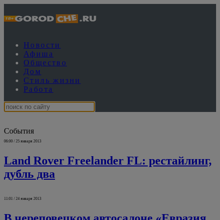
Новости
Афиша
Общество
Дом
Стиль жизни
Работа
События
06:00 / 25 января 2013
Land Rover Freelander FL: рестайлинг,
дубль два
11:01 / 24 января 2013
В череповецком автосалоне «Евразия