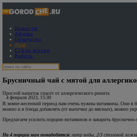
Новости
Афиша
Общество
Дом
Стиль жизни
Работа
Брусничный чай с мятой для аллергико
Простой напиток спасет от аллергического ринита
4 февраля 2023, 15:30
В зимне-весенний период нам очень нужны витамины. Они в бол
можно и в блюда добавлять (от выпечки до мясных), можно укр
Предлагаем усилить порцию витаминов и заварить бруснично-мя
На 4 порции нам понадобятся:
литр воды, 2/3 столовой ложки