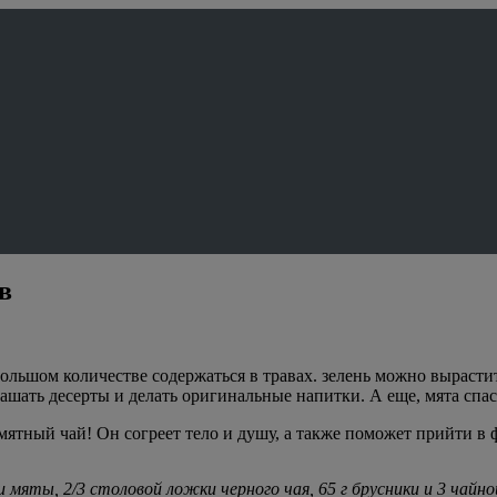
в
ьшом количестве содержаться в травах. зелень можно вырастить 
ашать десерты и делать оригинальные напитки. А еще, мята спас
тный чай! Он согреет тело и душу, а также поможет прийти в фо
 мяты, 2/3 столовой ложки черного чая, 65 г брусники и 3 чайно