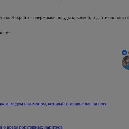
енты. Накройте содержимое посуды крышкой, и дайте настояться
рачом
иком, медом и лимоном, который поставит вас на ноги
и о вреде популярных напитков