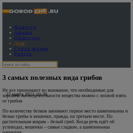
Новости
Афиша
Общество
Дом
Стиль жизни
Работа
3 самых полезных вида грибов
Не все принимают во внимание, что необходимые для
27 марта 2023, 01:30
хорошей жизнедеятельности вещества можно с лихвой взять
от грибов
По количеству белков занимают первое место шампиньоны и
белые грибы и вешенки, правда, на третьем месте. По
растительным жирам – белый гриб. Когда речь идёт об
углеводах, вешенки – самые сладкие, а шампиньоны
напротив.