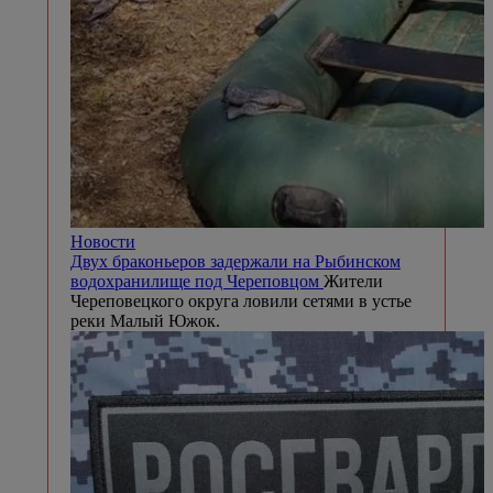
Новости
Двух браконьеров задержали на Рыбинском
водохранилище под Череповцом
Жители
Череповецкого округа ловили сетями в устье
реки Малый Южок.