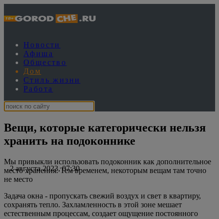
Новости
Афиша
Общество
Дом
Стиль жизни
Работа
Вещи, которые категорически нельзя
хранить на подоконнике
Мы привыкли использовать подоконник как дополнительное
2 августа 2023, 07:30
место хранения. Тем временем, некоторым вещам там точно
не место
Задача окна - пропускать свежий воздух и свет в квартиру,
сохранять тепло. Захламленность в этой зоне мешает
естественным процессам, создает ощущение постоянного