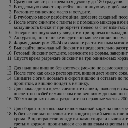
Сразу поставьте разогреваться духовку до 180 градусов.
В отдельную емкость просейте пшеничную муку, добавьте 
Растопите сливочное масло и остудите.
В глубокую миску разбейте яйца, добавьте сахарный песо
После этого снимите с плиты и с помощью миксера взбейт
воздушность бисквит приобретет только за счет взбитых 
Теперь в пышную массу введите в три приема шоколадно-
Аккуратно, по стеночке введите остывшее сливочное мас
Форму диаметром 20-24 см смажьте растительным маслом (
Выпекайте шоколадный бисквит в предварительно разогре
Готовый бисквит остудите, извлеките из формы, заверните
Спустя время разрежьте бисквит на три одинаковых корж
Для начинки вишню без косточек (можно не размораживать
После того как сахар растворится, вишня даст много сока
Снимите с огня, добавьте в сироп вишню и оставьте до п
пропитки, а вишню пойдет в начинку.
Для шоколадного крема соедините сливки, шоколад и сах
после этого взбейте миксером или венчиком до пышного 
700 мл жирных сливок разделите на неравные части - 200
Для сборки торта выложите шоколадный корж на плоское 
Взбитые сливки переложите в кондитерский мешок или п
крема. В пространство между витками спирали выложите
третьим коржом, пропитываем его вишневым сиропом и по