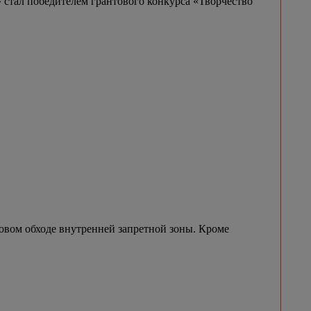
 стал победителем грантового конкурса «Творчество
овом обходе внутренней запретной зоны. Кроме