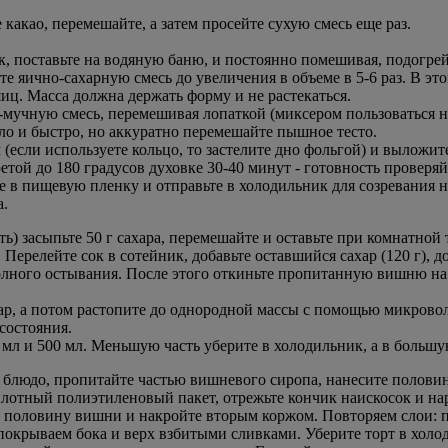
какао, перемешайте, а затем просейте сухую смесь еще раз.
к, поставьте на водяную баню, и постоянно помешивая, подогрей
е яично-сахарную смесь до увеличения в объеме в 5-6 раз. В это
яиц. Масса должна держать форму и не растекаться.
мучную смесь, перемешивая лопаткой (миксером пользоваться на 
ло и быстро, но аккуратно перемешайте пышное тесто.
если используете кольцо, то застелите дно фольгой) и выложите 
той до 180 градусов духовке 30-40 минут - готовность проверяй
 в пищевую пленку и отправьте в холодильник для созревания на 
а.
) засыпьте 50 г сахара, перемешайте и оставьте при комнатной т
. Перелейте сок в сотейник, добавьте оставшийся сахар (120 г),
олного остывания. После этого откиньте пропитанную вишню на 
ар, а потом растопите до однородной массы с помощью микровол
состояния.
 мл и 500 мл. Меньшую часть уберите в холодильник, а в большу
блюдо, пропитайте частью вишневого сиропа, нанесите половин
лотный полиэтиленовый пакет, отрежьте кончик наискосок и н
 половину вишни и накройте вторым коржом. Повторяем слои: 
крываем бока и верх взбитыми сливками. Уберите торт в холод