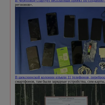
В Череповце стартует бесплатный проект по создани
регионов».
В шекснинской колонии изъяли 11 телефонов, переб
смартфонов, там были зарядные устройства, сим-карты