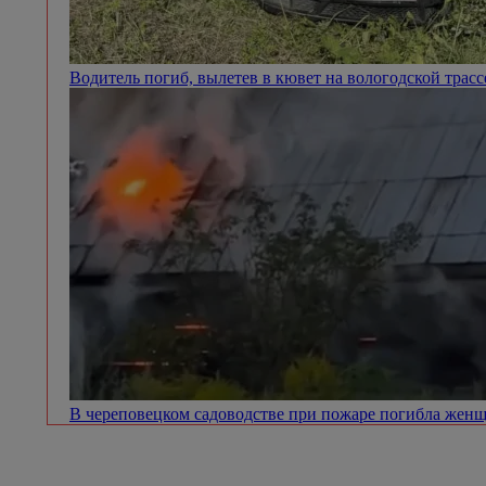
Водитель погиб, вылетев в кювет на вологодской трас
В череповецком садоводстве при пожаре погибла жен