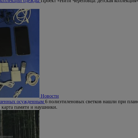
ю коллекции одежды
Проект «Нити Череповца: детская коллекция»
Новости
рошенных осужденным
6 полиэтиленовых светков нашли при план
, карта памяти и наушники.