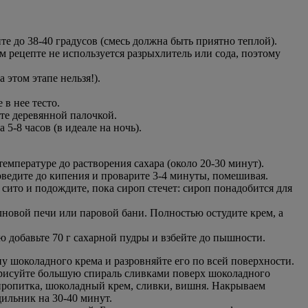
те до 38-40 градусов (смесь должна быть приятно теплой).
м рецепте не используется разрыхлитель или сода, поэтому
этом этапе нельзя!).
в нее тесто.
те деревянной палочкой.
5-8 часов (в идеале на ночь).
емпературе до растворения сахара (около 20-30 минут).
 доведите до кипения и проварите 3-4 минуты, помешивая.
сито и подождите, пока сироп стечет: сироп понадобится для
новой печи или паровой бани. Полностью остудите крем, а
ю добавьте 70 г сахарной пудры и взбейте до пышности.
у шоколадного крема и разровняйте его по всей поверхности.
арисуйте большую спираль сливками поверх шоколадного
пропитка, шоколадный крем, сливки, вишня. Накрываем
ильник на 30-40 минут.