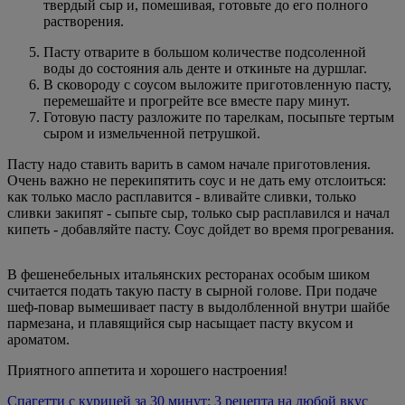
твердый сыр и, помешивая, готовьте до его полного
растворения.
Пасту отварите в большом количестве подсоленной
воды до состояния аль денте и откиньте на дуршлаг.
В сковороду с соусом выложите приготовленную пасту,
перемешайте и прогрейте все вместе пару минут.
Готовую пасту разложите по тарелкам, посыпьте тертым
сыром и измельченной петрушкой.
Пасту надо ставить варить в самом начале приготовления.
Очень важно не перекипятить соус и не дать ему отслоиться:
как только масло расплавится - вливайте сливки, только
сливки закипят - сыпьте сыр, только сыр расплавился и начал
кипеть - добавляйте пасту. Соус дойдет во время прогревания.
В фешенебельных итальянских ресторанах особым шиком
считается подать такую пасту в сырной голове. При подаче
шеф-повар вымешивает пасту в выдолбленной внутри шайбе
пармезана, и плавящийся сыр насыщает пасту вкусом и
ароматом.
Приятного аппетита и хорошего настроения!
Спагетти с курицей за 30 минут: 3 рецепта на любой вкус