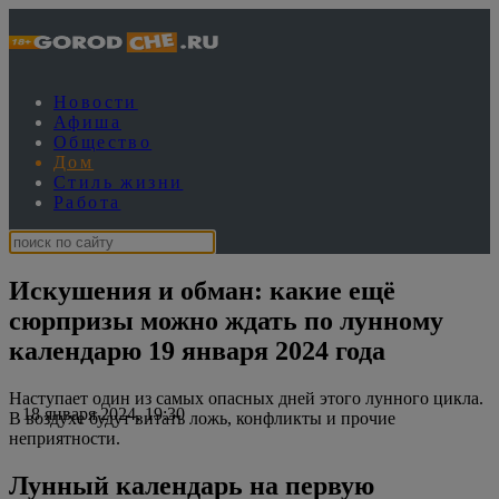
Новости
Афиша
Общество
Дом
Стиль жизни
Работа
Искушения и обман: какие ещё
сюрпризы можно ждать по лунному
календарю 19 января 2024 года
Наступает один из самых опасных дней этого лунного цикла.
18 января 2024, 19:30
В воздухе будут витать ложь, конфликты и прочие
неприятности.
Лунный календарь на первую