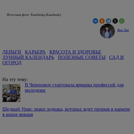
Источник фото: Kandinsky,Kandinsky
Яна Лан
ДЕНЬГИ
КАРЬЕРА
КРАСОТА И ЗДОРОВЬЕ
ЛУННЫЙ КАЛЕНДАРЬ
ПОЛЕЗНЫЕ СОВЕТЫ
САД И
ОГОРОД
На эту тему:
В Череповце стартовала ярмарка профессий для
молодежи
Щедрый Уран: знаки зодиака, которых ждет прорыв в карьере
в конце января