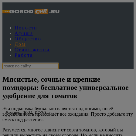
Новости
Афиша
Общество
Дом
Стиль жизни
Работа
Мясистые, сочные и крепкие
помидоры: бесплатное универсальное
удобрение для томатов
Эта подкормка буквально валяется под ногами, но её
5 марта 2024, 07:30
эффективность превзойдёт все ожидания. Просто добавьте эту
смесь под растения.
Разумеется, многое зависит от сорта томатов, который вы
решили вырастить на своём огороде. Но, если не вносить