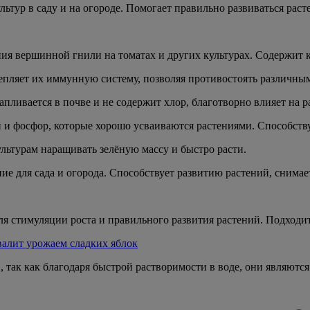
льтур в саду и на огороде. Помогает правильно развиваться ра
я вершинной гнили на томатах и других культурах. Содержит ка
епляет их иммунную систему, позволяя противостоять различным
пливается в почве и не содержит хлор, благотворно влияет на р
й и фосфор, которые хорошо усваиваются растениями. Способств
культурам наращивать зелёную массу и быстро расти.
ие для сада и огорода. Способствует развитию растений, снимае
я стимуляции роста и правильного развития растений. Подходит
авалит урожаем сладких яблок
 так как благодаря быстрой растворимости в воде, они являютс