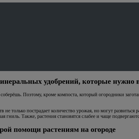
минеральных удобрений, которые нужно в
е соберёшь. Поэтому, кроме компоста, который огородники заго
в не только пострадает количество урожая, но могут развиться 
я гниль. Также, растения становятся слабее и чаще подвергаютс
орой помощи растениям на огороде