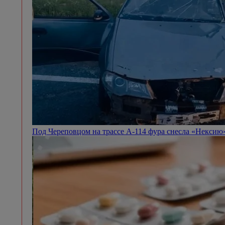
Под Череповцом на трассе А-114 фура снесла «Некси