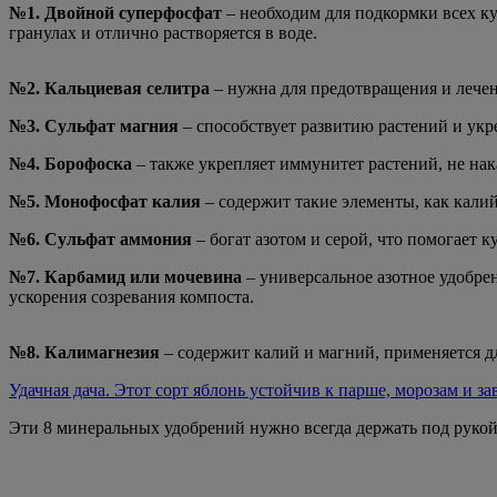
№1. Двойной суперфосфат
– необходим для подкормки всех ку
гранулах и отлично растворяется в воде.
№2. Кальциевая селитра
– нужна для предотвращения и лечени
№3. Сульфат магния
– способствует развитию растений и укр
№4. Борофоска
– также укрепляет иммунитет растений, не нака
№5. Монофосфат калия
– содержит такие элементы, как кали
№6. Сульфат аммония
– богат азотом и серой, что помогает 
№7. Карбамид или мочевина
– универсальное азотное удобрен
ускорения созревания компоста.
№8. Калимагнезия
– содержит калий и магний, применяется дл
Удачная дача. Этот сорт яблонь устойчив к парше, морозам и з
Эти 8 минеральных удобрений нужно всегда держать под рукой,