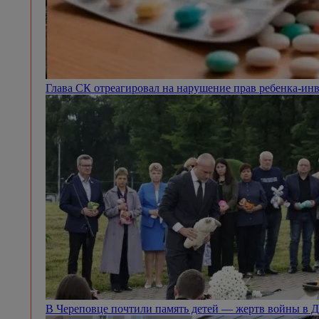
Глава СК отреагировал на нарушение прав ребенка-ин
В Череповце почтили память детей — жертв войны в 