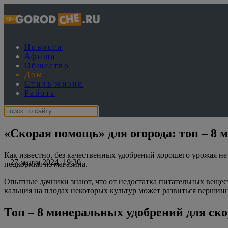
Новости
Афиша
Общество
Дом
Стиль жизни
Работа
«Скорая помощь» для огорода: топ – 8 
Как известно, без качественных удобрений хорошего урожая н
27 марта 2024, 19:30
подкормки из магазина.
Опытные дачники знают, что от недостатка питательных вещест
кальция на плодах некоторых культур может развиться вершинна
Топ – 8 минеральных удобрений для ск