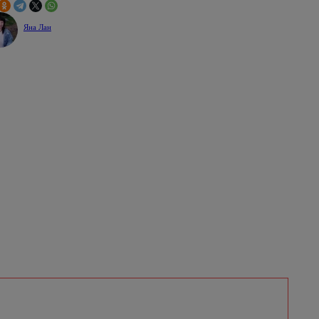
Яна Лан