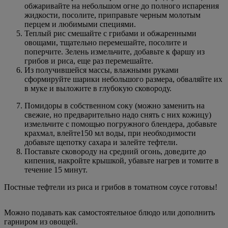
обжаривайте на небольшом огне до полного испарения
жидкости, посолите, приправьте черным молотым
перцем и любимыми специями.
Теплый рис смешайте с грибами и обжаренными
овощами, тщательно перемешайте, посолите и
поперчите. Зелень измельчите, добавьте к фаршу из
грибов и риса, еще раз перемешайте.
Из получившейся массы, влажными руками
сформируйте шарики небольшого размера, обваляйте их
в муке и выложите в глубокую сковороду.
Помидоры в собственном соку (можно заменить на
свежие, но предварительно надо снять с них кожицу)
измельчите с помощью погружного блендера, добавьте
крахмал, влейте150 мл воды, при необходимости
добавьте щепотку сахара и залейте тефтели.
Поставьте сковороду на средний огонь, доведите до
кипения, накройте крышкой, убавьте нагрев и томите в
течение 15 минут.
Постные тефтели из риса и грибов в томатном соусе готовы!
Можно подавать как самостоятельное блюдо или дополнить
гарниром из овощей.