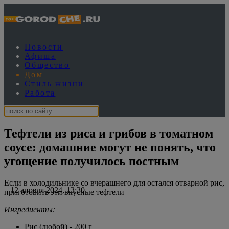
Новости
Афиша
Общество
Дом
Стиль жизни
Работа
Тефтели из риса и грибов в томатном
соусе: домашние могут не понять, что
угощение получилось постным
Если в холодильнике со вчерашнего для остался отварной рис,
12 апреля 2024, 13:30
приготовить эти вкусные тефтели
Ингредиенты:
Рис (любой) - 200 г