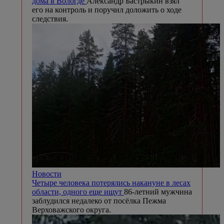
дома в Вологде
Александр Бастрыкин взял
его на контроль и поручил доложить о ходе
следствия.
Новости
Четыре человека потерялись накануне в лесах
области, одного еще ищут
86-летний мужчина
заблудился недалеко от посёлка Пежма
Верховажского округа.