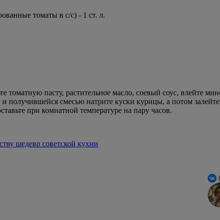
анные томаты в с/с) - 1 ст. л.
ьте томатную пасту, растительное масло, соевый соус, влейте ми
и и получившейся смесью натрите куски курицы, а потом залейт
оставьте при комнатной температуре на пару часов.
ству шедевр советской кухни