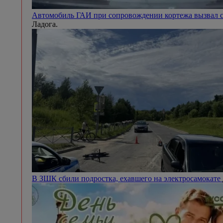
Автомобиль ГАИ при сопровождении кортежа вызвал с
Ладога.
В ЗШК сбили подростка, ехавшего на электросамокате