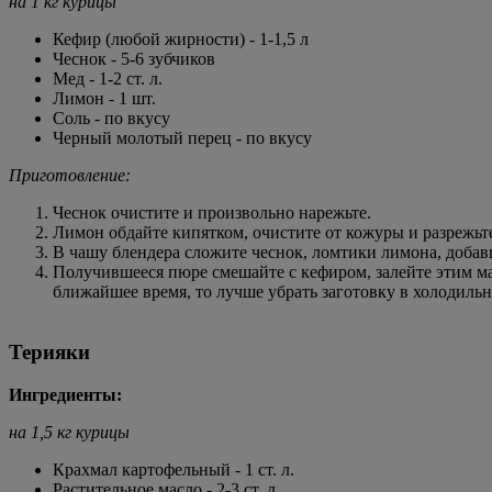
на 1 кг курицы
Кефир (любой жирности) - 1-1,5 л
Чеснок - 5-6 зубчиков
Мед - 1-2 ст. л.
Лимон - 1 шт.
Соль - по вкусу
Черный молотый перец - по вкусу
Приготовление:
Чеснок очистите и произвольно нарежьте.
Лимон обдайте кипятком, очистите от кожуры и разрежьте
В чашу блендера сложите чеснок, ломтики лимона, добавь
Получившееся пюре смешайте с кефиром, залейте этим ма
ближайшее время, то лучше убрать заготовку в холодильн
Терияки
Ингредиенты:
на 1,5 кг курицы
Крахмал картофельный - 1 ст. л.
Растительное масло - 2-3 ст. л.