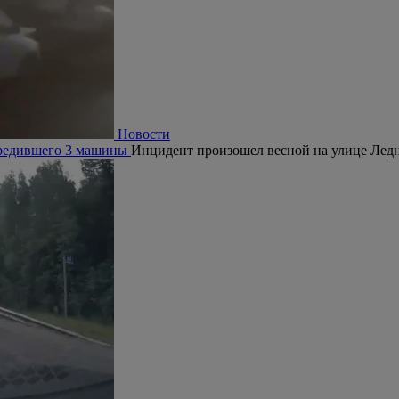
Новости
овредившего 3 машины
Инцидент произошел весной на улице Ледн