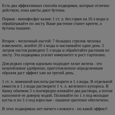
Есть два эффективных способа подкормки, которые отлично
действую, пока цветы дают бутоны.
Первая - монофосфат калия: 1 ст. л. без горки на 10 л воды и
обрабатывайте по листу. Ваше растение станет крепче, а
бутоны пышнее.
Второе - чесночный настой: 7 больших стрелок чеснока
измельчите, залейте 20 л воды и настаивайте один день. 5
литров настоя разведите 5 л воды и обработайте растения по
листу. Эта подкормка усилит иммунитет и рост гортензии.
Для редких сортов идеально подходит хелат железа - это
незатейливое удобрение, приготовленное определенным
образом даст эффект уже на третий день.
1 ст. л. лимонной кислоты растворите в 1 л воды. В отдельной
емкости в 1 л воды растворите 1 ч. л. железного купороса. В
банку объемом 3 л поочередно вливайте два раствора, а потом
наполните ее доверху водой. Поливайте по 1 л под молодые
кусты и по 3 л под взрослые - пышное цветение обеспечено.
В этих подкормках нет ничего сложного - но какой эффект!