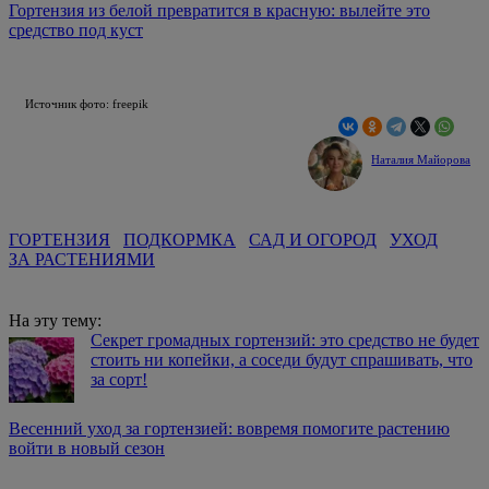
Гортензия из белой превратится в красную: вылейте это
средство под куст
Источник фото: freepik
Наталия Майорова
ГОРТЕНЗИЯ
ПОДКОРМКА
САД И ОГОРОД
УХОД
ЗА РАСТЕНИЯМИ
На эту тему:
Секрет громадных гортензий: это средство не будет
стоить ни копейки, а соседи будут спрашивать, что
за сорт!
Весенний уход за гортензией: вовремя помогите растению
войти в новый сезон