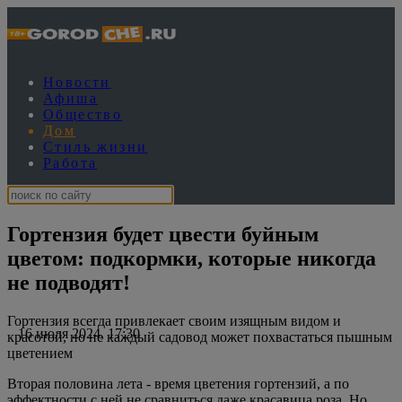
Новости
Афиша
Общество
Дом
Стиль жизни
Работа
Гортензия будет цвести буйным
цветом: подкормки, которые никогда
не подводят!
Гортензия всегда привлекает своим изящным видом и
16 июля 2024, 17:30
красотой, но не каждый садовод может похвастаться пышным
цветением
Вторая половина лета - время цветения гортензий, а по
эффектности с ней не сравниться даже красавица роза. Но