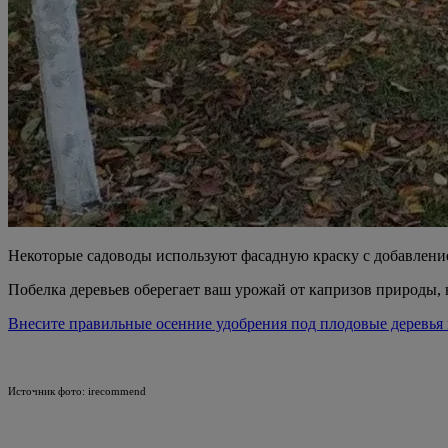
Некоторые садоводы используют фасадную краску с добавлением
Побелка деревьев оберегает ваш урожай от капризов природы, 
Внесите правильные осенние удобрения под плодовые деревья 
Источник фото: irecommend