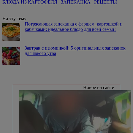
БЛЮДА ИЗ КАРТОФЕЛЯ
ЗАПЕКАНКА
РЕЦЕПТЫ
На эту тему:
Потрясающая запеканка с фаршем, картошкой и
кабачками: идеальное блюдо для всей семьи!
Завтрак с изюминкой: 5 оригинальных запеканок
для яркого утра
Новое на сайте