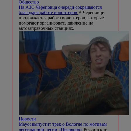
Общество
На АЗС Череповца очереди сокращаются
благодаря работе волонтеров
В Череповце
продолжается работа волонтеров, которые
помогают организовать движение на
автозаправочных станциях.
Новости
Mayot выпустит трек о Вологде по мотивам
легендарной песни «Песняров»
Российский