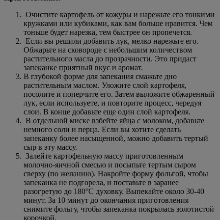
Очистите картофель от кожуры и нарежьте его тонкими
кружками или кубиками, как вам больше нравится. Чем
тоньше будет нарезка, тем быстрее он пропечется.
Если вы решили добавить лук, мелко нарежьте его.
Обжарьте на сковороде с небольшим количеством
растительного масла до прозрачности. Это придаст
запеканке приятный вкус и аромат.
В глубокой форме для запекания смажьте дно
растительным маслом. Уложите слой картофеля,
посолите и поперчите его. Затем выложите обжаренный
лук, если используете, и повторите процесс, чередуя
слои. В конце добавьте еще один слой картофеля.
В отдельной миске взбейте яйца с молоком, добавьте
немного соли и перца. Если вы хотите сделать
запеканку более насыщенной, можно добавить тертый
сыр в эту массу.
Залейте картофельную массу приготовленным
молочно-яичной смесью и посыпьте тертым сыром
сверху (по желанию). Накройте форму фольгой, чтобы
запеканка не подгорела, и поставьте в заранее
разогретую до 180°C духовку. Выпекайте около 30-40
минут. За 10 минут до окончания приготовления
снимите фольгу, чтобы запеканка покрылась золотистой
корочкой.