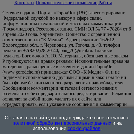
Контакты
Пользовательское соглашение
Работа
Сетевое издание Портал «ГородЧе» (18+) зарегистрировано
Федеральной службой по надзору в сфере связи,
информационных технологий и массовых коммуникаций
(Роскомнадзор). Реестровая запись СМИ: ЭЛ № 77 - 78204 от 6
апреля 2020 года. Учредитель: Общество с ограниченной
ответственностью "К Медиа". Адрес редакции 162612,
Вологодская обл., г. Череповец, ул. Гоголя, д. 43, телефон
редакции +7(8202)28-20-40, bau_76@mail.ru. Главный
редактор Богомолов А. Ю. Материалы, обозначенные знаком
Р публикуются на правах рекламы Исключительные права на
материалы, размещенные в сетевом издании ГородЧе
(www.gorodche.ru) принадлежат ООО «К Медиа» ©, и не
подлежат использованию другими лицами в какой бы то ни
было форме без письменного разрешения правообладателя.
Сообщения и комментарии читателей сетевого издания
размещаются без предварительного редактирования. Редакция
оставляет за собой право удалить их с сайта или
отредактировать, если указанные сообщения и комментарии
являются злоупотреблением свободой массовой информации
или нарушением иных требований закона.
На
Оставаясь на сайте, вы подтверждаете свое согласие с
информационном ресурсе применяются рекомендательные
политикой обработки персональных данных
и на
технологии (информационные технологии предоставления
использование
cookie-файлов
.
информации на основе сбора, систематизации и анализа