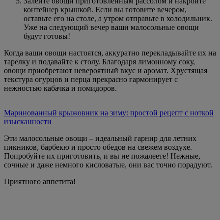
Залейте овощи приготовленным рассолом и накройте
контейнер крышкой. Если вы готовите вечером,
оставьте его на столе, а утром отправьте в холодильник.
Уже на следующий вечер ваши малосольные овощи
будут готовы!
Когда ваши овощи настоятся, аккуратно перекладывайте их на
тарелку и подавайте к столу. Благодаря лимонному соку,
овощи приобретают невероятный вкус и аромат. Хрустящая
текстура огурцов и перца прекрасно гармонирует с
нежностью кабачка и помидоров.
Маринованный крыжовник на зиму: простой рецепт с ноткой
изысканности
Эти малосольные овощи – идеальный гарнир для летних
пикников, барбекю и просто обедов на свежем воздухе.
Попробуйте их приготовить, и вы не пожалеете! Нежные,
сочные и даже немного кисловатые, они вас точно порадуют.
Приятного аппетита!