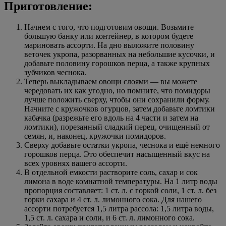
Приготовление:
Начнем с того, что подготовим овощи. Возьмите
большую банку или контейнер, в котором будете
мариновать ассорти. На дно выложите половину
веточек укропа, разорванных на небольшие кусочки, и
добавьте половину горошков перца, а также крупных
зубчиков чеснока.
Теперь выкладываем овощи слоями — вы можете
чередовать их как угодно, но помните, что помидоры
лучше положить сверху, чтобы они сохранили форму.
Начните с кружочков огурцов, затем добавьте ломтики
кабачка (разрежьте его вдоль на 4 части и затем на
ломтики), порезанный сладкий перец, очищенный от
семян, и, наконец, кружочки помидоров.
Сверху добавьте остатки укропа, чеснока и ещё немного
горошков перца. Это обеспечит насыщенный вкус на
всех уровнях вашего ассорти.
В отдельной емкости растворите соль, сахар и сок
лимона в воде комнатной температуры. На 1 литр воды
пропорция составляет: 1 ст. л. с горкой соли, 1 ст. л. без
горки сахара и 4 ст. л. лимонного сока. Для нашего
ассорти потребуется 1,5 литра рассола: 1,5 литра воды,
1,5 ст. л. сахара и соли, и 6 ст. л. лимонного сока.