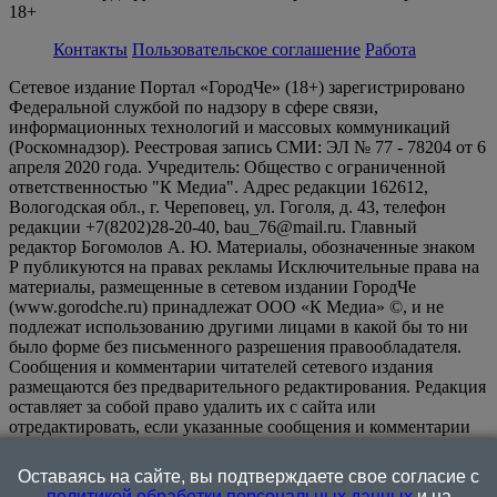
18+
Контакты
Пользовательское соглашение
Работа
Сетевое издание Портал «ГородЧе» (18+) зарегистрировано
Федеральной службой по надзору в сфере связи,
информационных технологий и массовых коммуникаций
(Роскомнадзор). Реестровая запись СМИ: ЭЛ № 77 - 78204 от 6
апреля 2020 года. Учредитель: Общество с ограниченной
ответственностью "К Медиа". Адрес редакции 162612,
Вологодская обл., г. Череповец, ул. Гоголя, д. 43, телефон
редакции +7(8202)28-20-40, bau_76@mail.ru. Главный
редактор Богомолов А. Ю. Материалы, обозначенные знаком
Р публикуются на правах рекламы Исключительные права на
материалы, размещенные в сетевом издании ГородЧе
(www.gorodche.ru) принадлежат ООО «К Медиа» ©, и не
подлежат использованию другими лицами в какой бы то ни
было форме без письменного разрешения правообладателя.
Сообщения и комментарии читателей сетевого издания
размещаются без предварительного редактирования. Редакция
оставляет за собой право удалить их с сайта или
отредактировать, если указанные сообщения и комментарии
являются злоупотреблением свободой массовой информации
или нарушением иных требований закона.
На
Оставаясь на сайте, вы подтверждаете свое согласие с
информационном ресурсе применяются рекомендательные
политикой обработки персональных данных
и на