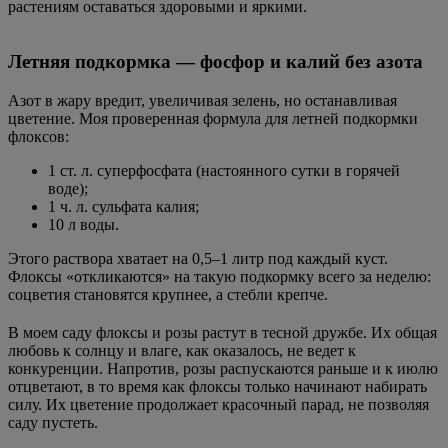
растениям оставаться здоровыми и яркими.
Летняя подкормка — фосфор и калий без азота
Азот в жару вредит, увеличивая зелень, но останавливая
цветение. Моя проверенная формула для летней подкормки
флоксов:
1 ст. л. суперфосфата (настоянного сутки в горячей
воде);
1 ч. л. сульфата калия;
10 л воды.
Этого раствора хватает на 0,5–1 литр под каждый куст.
Флоксы «откликаются» на такую подкормку всего за неделю:
соцветия становятся крупнее, а стебли крепче.
В моем саду флоксы и розы растут в тесной дружбе. Их общая
любовь к солнцу и влаге, как оказалось, не ведет к
конкуренции. Напротив, розы распускаются раньше и к июлю
отцветают, в то время как флоксы только начинают набирать
силу. Их цветение продолжает красочный парад, не позволяя
саду пустеть.