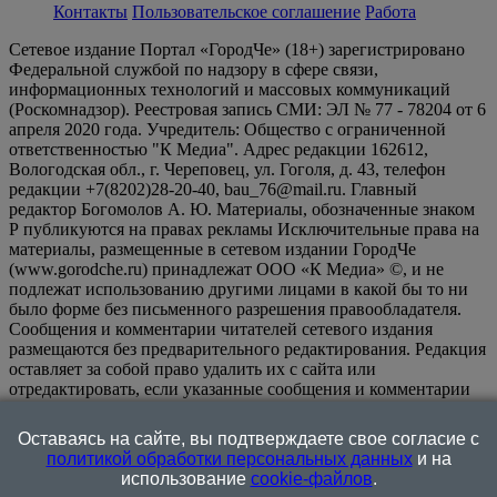
Контакты
Пользовательское соглашение
Работа
Сетевое издание Портал «ГородЧе» (18+) зарегистрировано
Федеральной службой по надзору в сфере связи,
информационных технологий и массовых коммуникаций
(Роскомнадзор). Реестровая запись СМИ: ЭЛ № 77 - 78204 от 6
апреля 2020 года. Учредитель: Общество с ограниченной
ответственностью "К Медиа". Адрес редакции 162612,
Вологодская обл., г. Череповец, ул. Гоголя, д. 43, телефон
редакции +7(8202)28-20-40, bau_76@mail.ru. Главный
редактор Богомолов А. Ю. Материалы, обозначенные знаком
Р публикуются на правах рекламы Исключительные права на
материалы, размещенные в сетевом издании ГородЧе
(www.gorodche.ru) принадлежат ООО «К Медиа» ©, и не
подлежат использованию другими лицами в какой бы то ни
было форме без письменного разрешения правообладателя.
Сообщения и комментарии читателей сетевого издания
размещаются без предварительного редактирования. Редакция
оставляет за собой право удалить их с сайта или
отредактировать, если указанные сообщения и комментарии
являются злоупотреблением свободой массовой информации
или нарушением иных требований закона.
На
Оставаясь на сайте, вы подтверждаете свое согласие с
информационном ресурсе применяются рекомендательные
политикой обработки персональных данных
и на
технологии (информационные технологии предоставления
использование
cookie-файлов
.
информации на основе сбора, систематизации и анализа