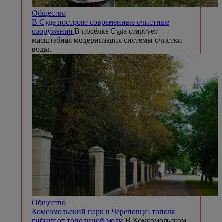
Общество
В Суде построят современные очистные
сооружения
В посёлке Суда стартует
масштабная модернизация системы очистки
воды.
Общество
Комсомольский парк в Череповце: тополя
гибнут от тополиной моли
В Комсомольском