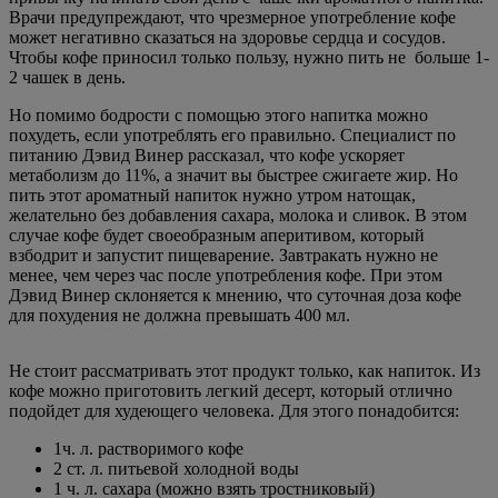
Врачи предупреждают, что чрезмерное употребление кофе
может негативно сказаться на здоровье сердца и сосудов.
Чтобы кофе приносил только пользу, нужно пить не больше 1-
2 чашек в день.
Но помимо бодрости с помощью этого напитка можно
похудеть, если употреблять его правильно. Специалист по
питанию Дэвид Винер рассказал, что кофе ускоряет
метаболизм до 11%, а значит вы быстрее сжигаете жир. Но
пить этот ароматный напиток нужно утром натощак,
желательно без добавления сахара, молока и сливок. В этом
случае кофе будет своеобразным аперитивом, который
взбодрит и запустит пищеварение. Завтракать нужно не
менее, чем через час после употребления кофе. При этом
Дэвид Винер склоняется к мнению, что суточная доза кофе
для похудения не должна превышать 400 мл.
Не стоит рассматривать этот продукт только, как напиток. Из
кофе можно приготовить легкий десерт, который отлично
подойдет для худеющего человека. Для этого понадобится:
1ч. л. растворимого кофе
2 ст. л. питьевой холодной воды
1 ч. л. сахара (можно взять тростниковый)