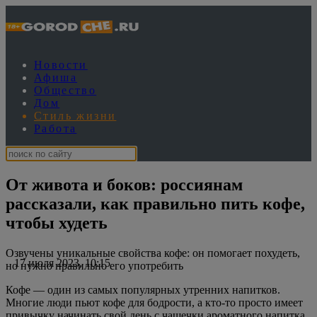
Новости
Афиша
Общество
Дом
Стиль жизни
Работа
От живота и боков: россиянам
рассказали, как правильно пить кофе,
чтобы худеть
Озвучены уникальные свойства кофе: он помогает похудеть,
17 июля 2023, 10:15
но нужно правильно его употребить
Кофе — один из самых популярных утренних напитков.
Многие люди пьют кофе для бодрости, а кто-то просто имеет
привычку начинать свой день с чашечки ароматного напитка.