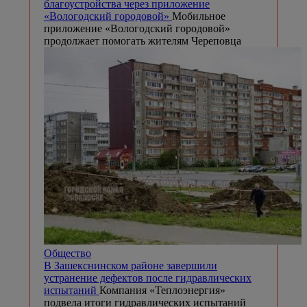
благоустройства через приложение
«Вологодский городовой»
Мобильное
приложение «Вологодский городовой»
продолжает помогать жителям Череповца
Общество
В Зашекснинском районе завершили
устранение дефектов после гидравлических
испытаний
Компания «Теплоэнергия»
подвела итоги гидравлических испытаний