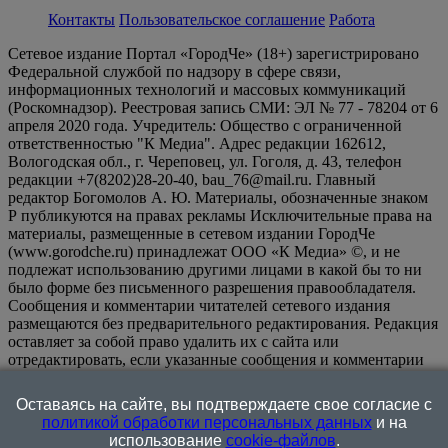
Контакты
Пользовательское соглашение
Работа
Сетевое издание Портал «ГородЧе» (18+) зарегистрировано
Федеральной службой по надзору в сфере связи,
информационных технологий и массовых коммуникаций
(Роскомнадзор). Реестровая запись СМИ: ЭЛ № 77 - 78204 от 6
апреля 2020 года. Учредитель: Общество с ограниченной
ответственностью "К Медиа". Адрес редакции 162612,
Вологодская обл., г. Череповец, ул. Гоголя, д. 43, телефон
редакции +7(8202)28-20-40, bau_76@mail.ru. Главный
редактор Богомолов А. Ю. Материалы, обозначенные знаком
Р публикуются на правах рекламы Исключительные права на
материалы, размещенные в сетевом издании ГородЧе
(www.gorodche.ru) принадлежат ООО «К Медиа» ©, и не
подлежат использованию другими лицами в какой бы то ни
было форме без письменного разрешения правообладателя.
Сообщения и комментарии читателей сетевого издания
размещаются без предварительного редактирования. Редакция
оставляет за собой право удалить их с сайта или
отредактировать, если указанные сообщения и комментарии
являются злоупотреблением свободой массовой информации
или нарушением иных требований закона.
На
Оставаясь на сайте, вы подтверждаете свое согласие с
информационном ресурсе применяются рекомендательные
политикой обработки персональных данных
и на
технологии (информационные технологии предоставления
использование
cookie-файлов
.