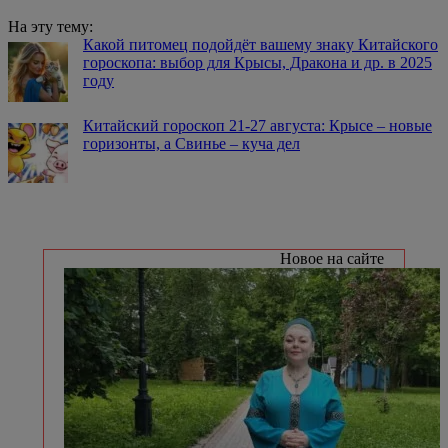
На эту тему:
Какой питомец подойдёт вашему знаку Китайского
гороскопа: выбор для Крысы, Дракона и др. в 2025
году
Китайский гороскоп 21-27 августа: Крысе – новые
горизонты, а Свинье – куча дел
Новое на сайте