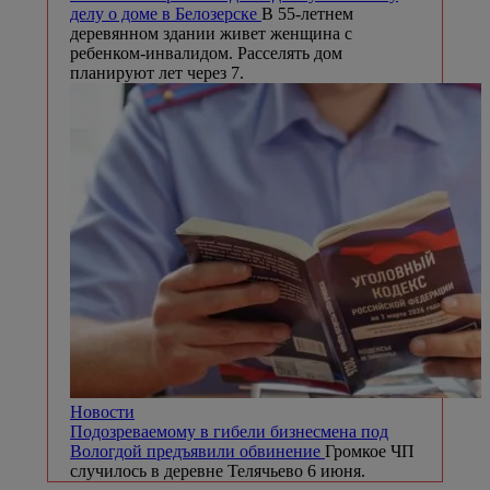
делу о доме в Белозерске
В 55-летнем
деревянном здании живет женщина с
ребенком-инвалидом. Расселять дом
планируют лет через 7.
Новости
Подозреваемому в гибели бизнесмена под
Вологдой предъявили обвинение
Громкое ЧП
случилось в деревне Телячьево 6 июня.