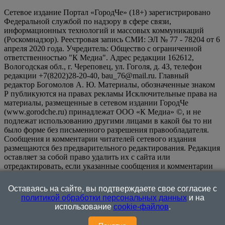
Сетевое издание Портал «ГородЧе» (18+) зарегистрировано
Федеральной службой по надзору в сфере связи,
информационных технологий и массовых коммуникаций
(Роскомнадзор). Реестровая запись СМИ: ЭЛ № 77 - 78204 от 6
апреля 2020 года. Учредитель: Общество с ограниченной
ответственностью "К Медиа". Адрес редакции 162612,
Вологодская обл., г. Череповец, ул. Гоголя, д. 43, телефон
редакции +7(8202)28-20-40, bau_76@mail.ru. Главный
редактор Богомолов А. Ю. Материалы, обозначенные знаком
Р публикуются на правах рекламы Исключительные права на
материалы, размещенные в сетевом издании ГородЧе
(www.gorodche.ru) принадлежат ООО «К Медиа» ©, и не
подлежат использованию другими лицами в какой бы то ни
было форме без письменного разрешения правообладателя.
Сообщения и комментарии читателей сетевого издания
размещаются без предварительного редактирования. Редакция
оставляет за собой право удалить их с сайта или
отредактировать, если указанные сообщения и комментарии
являются злоупотреблением свободой массовой информации
или нарушением иных требований закона.
На
Оставаясь на сайте, вы подтверждаете свое согласие с
информационном ресурсе применяются рекомендательные
политикой обработки персональных данных
и на
технологии (информационные технологии предоставления
использование
cookie-файлов
.
информации на основе сбора, систематизации и анализа
сведений, относящихся к предпочтениям пользователей сети