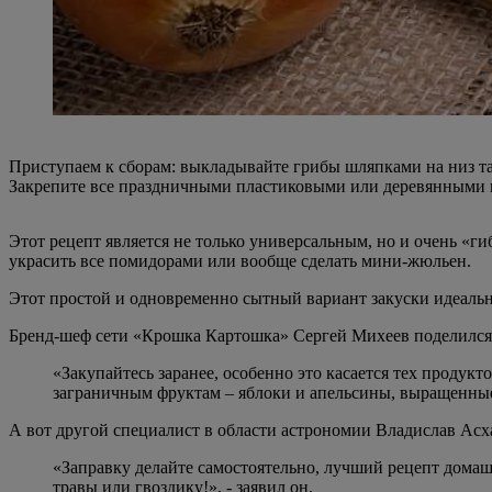
Приступаем к сборам: выкладывайте грибы шляпками на низ та
Закрепите все праздничными пластиковыми или деревянными 
Этот рецепт является не только универсальным, но и очень «
украсить все помидорами или вообще сделать мини-жюльен.
Этот простой и одновременно сытный вариант закуски идеально
Бренд-шеф сети «Крошка Картошка» Сергей Михеев поделился н
«Закупайтесь заранее, особенно это касается тех продукт
заграничным фруктам – яблоки и апельсины, выращенные в
А вот другой специалист в области астрономии Владислав Асха
«Заправку делайте самостоятельно, лучший рецепт домашн
травы или гвоздику!», - заявил он.