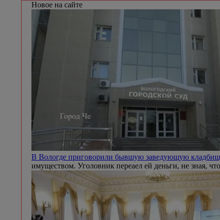
Новое на сайте
В Вологде приговорили бывшую заведующую кладби
имуществом. Уголовник переаел ей деньги, не зная, чт