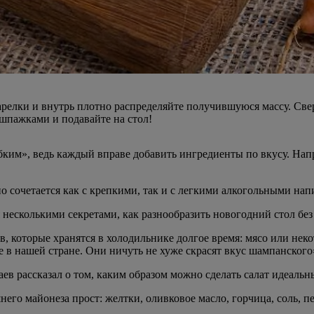
релки и внутрь плотно распределяйте получившуюся массу. Свер
шпажками и подавайте на стол!
гибким», ведь каждый вправе добавить ингредиенты по вкусу. 
 сочетается как с крепкими, так и с легкими алкогольными нап
есколькими секретами, как разнообразить новогодний стол без
ов, которые хранятся в холодильнике долгое время: мясо или нек
 нашей стране. Они ничуть не хуже скрасят вкус шампанского»,
ев рассказал о том, каким образом можно сделать салат идеальн
его майонеза прост: желтки, оливковое масло, горчица, соль, п