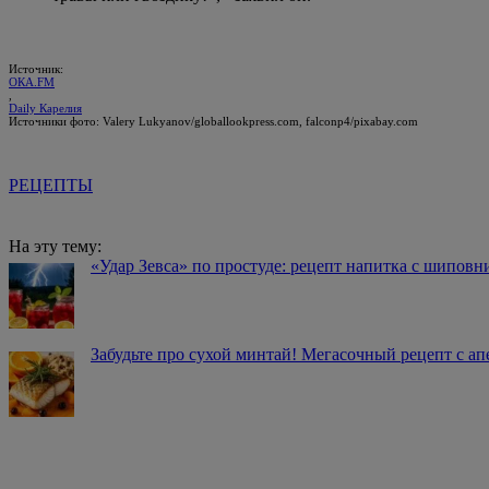
Источник:
ОКА.FM
,
Daily Карелия
Источники фото: Valery Lukyanov/globallookpress.com, falconp4/pixabay.com
РЕЦЕПТЫ
На эту тему:
«Удар Зевса» по простуде: рецепт напитка с шиповн
Забудьте про сухой минтай! Мегасочный рецепт с а