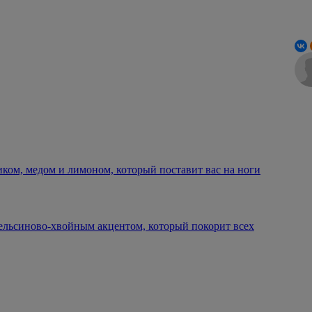
иком, медом и лимоном, который поставит вас на ноги
пельсиново-хвойным акцентом, который покорит всех