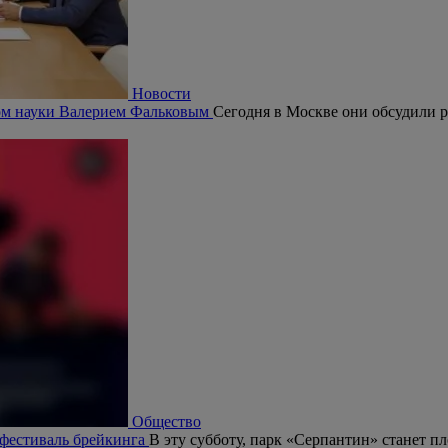
Новости
ром науки Валерием Фальковым
Сегодня в Москве они обсудили р
Общество
 фестиваль брейкинга
В эту субботу, парк «Серпантин» станет п