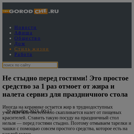
Новости
Афиша
Общество
Дом
Стиль жизни
Работа
Не стыдно перед гостями! Это простое
средство за 1 раз отмоет от жира и
налета сервиз для праздничного стола
Иногда на керамике остается жир в труднодоступных
29 декабря 2023, 00:17
участках или постепенно скапливается налет от пищевых
красителей. Ставить такую посуду на праздничный стол
нельзя — перед гостями стыдно. Поэтому отмываем тарелки и
чашки с помощью совсем простого средства, которое есть на
каждой кухне.