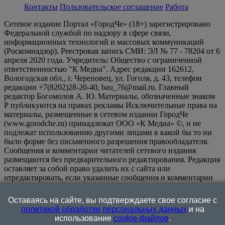
Контакты
Пользовательское соглашение
Работа
Сетевое издание Портал «ГородЧе» (18+) зарегистрировано
Федеральной службой по надзору в сфере связи,
информационных технологий и массовых коммуникаций
(Роскомнадзор). Реестровая запись СМИ: ЭЛ № 77 - 78204 от 6
апреля 2020 года. Учредитель: Общество с ограниченной
ответственностью "К Медиа". Адрес редакции 162612,
Вологодская обл., г. Череповец, ул. Гоголя, д. 43, телефон
редакции +7(8202)28-20-40, bau_76@mail.ru. Главный
редактор Богомолов А. Ю. Материалы, обозначенные знаком
Р публикуются на правах рекламы Исключительные права на
материалы, размещенные в сетевом издании ГородЧе
(www.gorodche.ru) принадлежат ООО «К Медиа» ©, и не
подлежат использованию другими лицами в какой бы то ни
было форме без письменного разрешения правообладателя.
Сообщения и комментарии читателей сетевого издания
размещаются без предварительного редактирования. Редакция
оставляет за собой право удалить их с сайта или
отредактировать, если указанные сообщения и комментарии
являются злоупотреблением свободой массовой информации
или нарушением иных требований закона.
На
Оставаясь на сайте, вы подтверждаете свое согласие с
информационном ресурсе применяются рекомендательные
политикой обработки персональных данных
и на
технологии (информационные технологии предоставления
использование
cookie-файлов
.
информации на основе сбора, систематизации и анализа