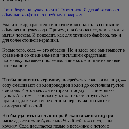
Гости будут на руках носить! Этот трюк 31 декабря сделает
обычные конфеты волшебным подарком
Удалить жир, красители и прочие виды налета в состоянии
обычная пищевая сода. Причем, она безопаснее, чем гель для
мытья посуды. И подходит, как для хрупкого фарфора, так и
для более стойкой керамики.
Кроме того, сода — это абразив. Но и здесь она выигрывает в
сравнении со специальными чистящими средствами,
поскольку оказывает более щадящие воздействие на любые
поверхности.
Чтобы почистить керамику
, потребуется содовая кашица, —
соду смешивают с водопроводной водой до состояния густой
сметаны. И этой массой натирают посуду — с помощью
губки. А затем — ополоснуть под теплой струей. Как
правило, даже жир исчезает при первом же контакте с
самодельной пастой.
Чтобы удалить налет, который скапливается внутри
чашек,
достаточно буквально ½ чайной ложки соды на
кружку. Сода насыпается прямо в керамику, а потом с