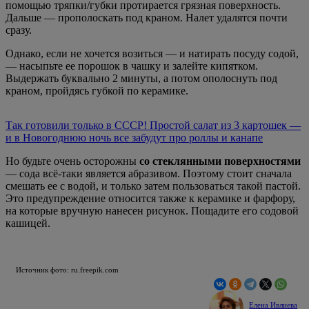
помощью тряпки/губки протирается грязная поверхность.
Дальше — прополоскать под краном. Налет удалятся почти
сразу.
Однако, если не хочется возиться — и натирать посуду содой,
— насыпьте ее порошок в чашку и залейте кипятком.
Выдержать буквально 2 минуты, а потом ополоснуть под
краном, пройдясь губкой по керамике.
Так готовили только в СССР! Простой салат из 3 картошек —
и в Новогоднюю ночь все забудут про роллы и канапе
Но будьте очень осторожны
со стеклянными поверхностями
— сода всё-таки является абразивом. Поэтому стоит сначала
смешать ее с водой, и только затем пользоваться такой пастой.
Это предупреждение относится также к керамике и фарфору,
на которые вручную нанесен рисунок. Пощадите его содовой
кашицей.
Источник фото: ru.freepik.com
Елена Ивлиева