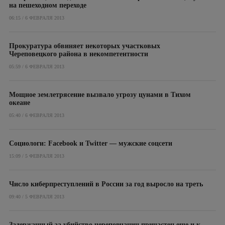
на пешеходном переходе
06:15 / 6 ФЕВРАЛЯ 2013
Прокуратура обвиняет некоторых участковых
Череповецкого района в некомпетентности
05:59 / 6 ФЕВРАЛЯ 2013
Мощное землетрясение вызвало угрозу цунами в Тихом
океане
05:40 / 6 ФЕВРАЛЯ 2013
Социологи: Facebook и Twitter — мужские соцсети
15:09 / 5 ФЕВРАЛЯ 2013
Число киберпреступлений в России за год выросло на треть
09:40 / 5 ФЕВРАЛЯ 2013
Задержанный за убийство череповчанин причастен еще и к