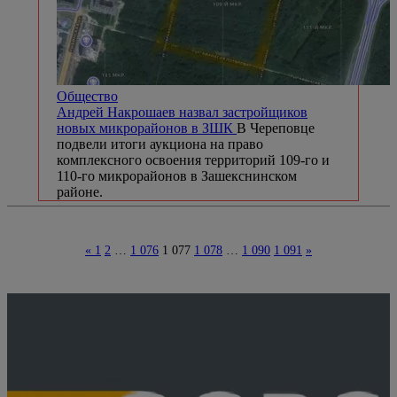
Общество
Андрей Накрошаев назвал застройщиков
новых микрорайонов в ЗШК
В Череповце
подвели итоги аукциона на право
комплексного освоения территорий 109-го и
110-го микрорайонов в Зашекснинском
районе.
«
1
2
…
1 076
1 077
1 078
…
1 090
1 091
»