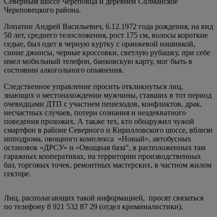
Северным шоссе Череповца и деревней Солманское
Череповецкого района.
Лопатин Андрей Васильевич, 6.12.1972 года рождения, на вид
50 лет, среднего телосложения, рост 175 см, волосы короткие
седые, был одет в черную куртку с оранжевой нашивкой,
синие джинсы, черные кроссовки, светлую рубашку, при себе
имел мобильный телефон, банковскую карту, мог быть в
состоянии алкогольного опьянения.
Следственное управление просить откликнуться лиц,
знающих о местонахождении мужчины, ставших в тот период
очевидцами ДТП с участием пешеходов, конфликтов, драк,
несчастных случаев, потери сознания и неадекватного
поведения прохожих. А также тех, кто обнаружил чужой
смартфон в районе Северного и Кирилловского шоссе, вблизи
ипподрома, овощного комплекса «Новый», автобусных
остановок «ДРСУ» и «Овощная база", в расположенных там
гаражных кооперативах, на территории производственных
баз, торговых точек, ремонтных мастерских, в частном жилом
секторе.
Лиц, располагающих такой информацией, просят связаться
по телефону 8 921 532 87 29 (отдел криминалистики).