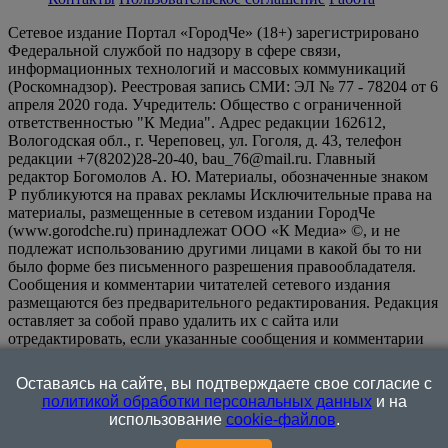
Сетевое издание Портал «ГородЧе» (18+) зарегистрировано
Федеральной службой по надзору в сфере связи,
информационных технологий и массовых коммуникаций
(Роскомнадзор). Реестровая запись СМИ: ЭЛ № 77 - 78204 от 6
апреля 2020 года. Учредитель: Общество с ограниченной
ответственностью "К Медиа". Адрес редакции 162612,
Вологодская обл., г. Череповец, ул. Гоголя, д. 43, телефон
редакции +7(8202)28-20-40, bau_76@mail.ru. Главный
редактор Богомолов А. Ю. Материалы, обозначенные знаком
Р публикуются на правах рекламы Исключительные права на
материалы, размещенные в сетевом издании ГородЧе
(www.gorodche.ru) принадлежат ООО «К Медиа» ©, и не
подлежат использованию другими лицами в какой бы то ни
было форме без письменного разрешения правообладателя.
Сообщения и комментарии читателей сетевого издания
размещаются без предварительного редактирования. Редакция
оставляет за собой право удалить их с сайта или
отредактировать, если указанные сообщения и комментарии
являются злоупотреблением свободой массовой информации
или нарушением иных требований закона.
На
Оставаясь на сайте, вы подтверждаете свое согласие с
информационном ресурсе применяются рекомендательные
политикой обработки персональных данных
и на
технологии (информационные технологии предоставления
использование
cookie-файлов
.
информации на основе сбора, систематизации и анализа
сведений, относящихся к предпочтениям пользователей сети