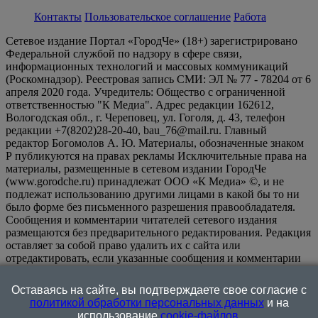
Контакты
Пользовательское соглашение
Работа
Сетевое издание Портал «ГородЧе» (18+) зарегистрировано
Федеральной службой по надзору в сфере связи,
информационных технологий и массовых коммуникаций
(Роскомнадзор). Реестровая запись СМИ: ЭЛ № 77 - 78204 от 6
апреля 2020 года. Учредитель: Общество с ограниченной
ответственностью "К Медиа". Адрес редакции 162612,
Вологодская обл., г. Череповец, ул. Гоголя, д. 43, телефон
редакции +7(8202)28-20-40, bau_76@mail.ru. Главный
редактор Богомолов А. Ю. Материалы, обозначенные знаком
Р публикуются на правах рекламы Исключительные права на
материалы, размещенные в сетевом издании ГородЧе
(www.gorodche.ru) принадлежат ООО «К Медиа» ©, и не
подлежат использованию другими лицами в какой бы то ни
было форме без письменного разрешения правообладателя.
Сообщения и комментарии читателей сетевого издания
размещаются без предварительного редактирования. Редакция
оставляет за собой право удалить их с сайта или
отредактировать, если указанные сообщения и комментарии
являются злоупотреблением свободой массовой информации
или нарушением иных требований закона.
На
Оставаясь на сайте, вы подтверждаете свое согласие с
информационном ресурсе применяются рекомендательные
политикой обработки персональных данных
и на
технологии (информационные технологии предоставления
использование
cookie-файлов
.