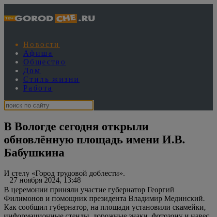
Новости
Афиша
Общество
Дом
Стиль жизни
Работа
В Вологде сегодня открыли
обновлённую площадь имени И.В.
Бабушкина
И стелу «Город трудовой доблести».
27 ноября 2024, 13:48
В церемонии приняли участие губернатор Георгий
Филимонов и помощник президента Владимир Мединский.
Как сообщил губернатор, на площади ️установили скамейки,
информационные стенды, дорожные знаки, фотозону и навес