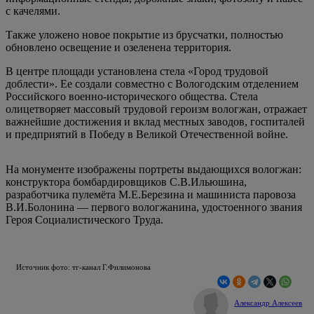
с качелями.
Также ️уложено новое покрытие из брусчатки, полностью
обновлено освещение и ️озеленена территория.
В центре площади установлена стела «Город трудовой
доблести». Ее создали совместно с Вологодским отделением
Российского военно-исторического общества. Стела
олицетворяет массовый трудовой героизм вологжан, отражает
важнейшие достижения и вклад местных заводов, госпиталей
и предприятий в Победу в Великой Отечественной войне.
На монументе изображены портреты выдающихся вологжан:
конструктора бомбардировщиков С.В.Ильюшина,
разработчика пулемёта М.Е.Березина и машиниста паровоза
В.И.Болонина — первого вологжанина, удостоенного звания
Героя Социалистического Труда.
Источник фото: тг-канал Г.Филимонова
Александр Алексеев