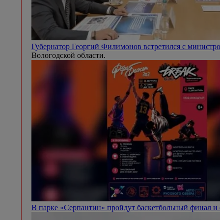
Губернатор Георгий Филимонов встретился с минист
Вологодской области.
В парке «Серпантин» пройдут баскетбольный финал и