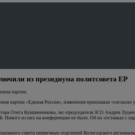
ключили из президиума политсовета ЕР
ения партии.
ния партии «Единая Россия», изменения произошли «согласно уст
тора Олега Кувшинникова, экс-председателя ЗСО Андрея Луценк
й. Никого из них на конференции не было. Об их отставках с п
онального совета первичных отделений Вологодского региональ