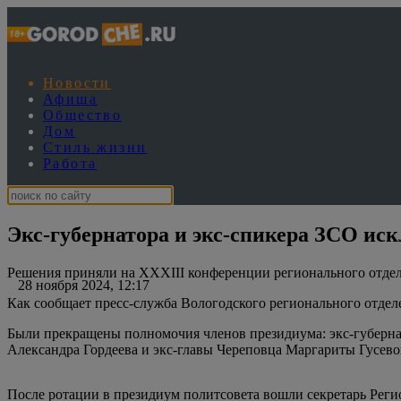
Новости
Афиша
Общество
Дом
Стиль жизни
Работа
Экс-губернатора и экс-спикера ЗСО ис
Решения приняли на XXXIII конференции регионального отдел
28 ноября 2024, 12:17
Как сообщает пресс-служба Вологодского регионального отделе
Были прекращены полномочия членов президиума: экс-губерна
Александра Гордеева и экс-главы Череповца Маргариты Гусево
После ротации в президиум политсовета вошли секретарь Реги