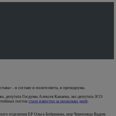
ава» - в составе и политсовета, и президиума.
о, депутата Госдумы Алексея Канаева, экс-депутата ЗСО
артийных постов
стало известно за несколько дней
.
ного отделения ЕР Ольга Бобрикова, мэр Череповца Вадим