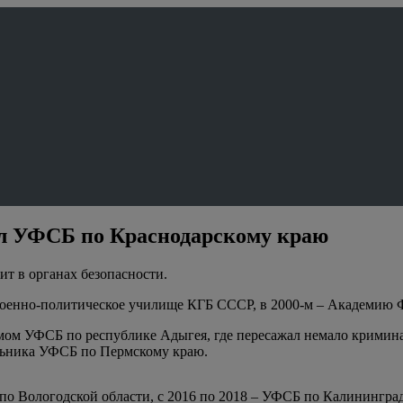
ил УФСБ по Краснодарскому краю
т в органах безопасности.
оенно-политическое училище КГБ СССР, в 2000-м – Академию 
змом УФСБ по республике Адыгея, где пересажал немало кримина
альника УФСБ по Пермскому краю.
о Вологодской области, с 2016 по 2018 – УФСБ по Калининград