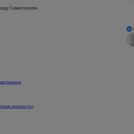
ороду Севастополю.
 школьница
тная опасность»