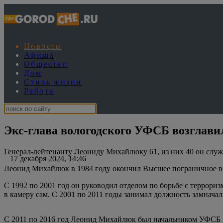
Новости
Афиша
Общество
Дом
Стиль жизни
Работа
Экс-глава вологодского УФСБ возглав
Генерал-лейтенанту Леониду Михайлюку 61, из них 40 он служи
17 декабря 2024, 14:46
Леонид Михайлюк в 1984 году окончил Высшее пограничное в
С 1992 по 2001 год он руководил отделом по борьбе с террори
в камеру сам. С 2001 по 2011 годы занимал должность замнач
С 2011 по 2016 год Леонид Михайлюк был начальником УФСБ п