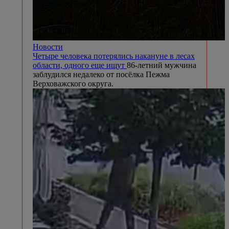
Новости
Четыре человека потерялись накануне в лесах
области, одного еще ищут
86-летний мужчина
заблудился недалеко от посёлка Пежма
Верховажского округа.