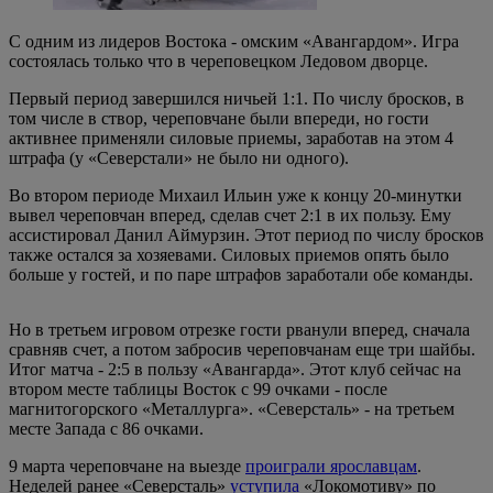
С одним из лидеров Востока - омским «Авангардом». Игра
состоялась только что в череповецком Ледовом дворце.
Первый период завершился ничьей 1:1. По числу бросков, в
том числе в створ, череповчане были впереди, но гости
активнее применяли силовые приемы, заработав на этом 4
штрафа (у «Северстали» не было ни одного).
Во втором периоде Михаил Ильин уже к концу 20-минутки
вывел череповчан вперед, сделав счет 2:1 в их пользу. Ему
ассистировал Данил Аймурзин. Этот период по числу бросков
также остался за хозяевами. Силовых приемов опять было
больше у гостей, и по паре штрафов заработали обе команды.
Но в третьем игровом отрезке гости рванули вперед, сначала
сравняв счет, а потом забросив череповчанам еще три шайбы.
Итог матча - 2:5 в пользу «Авангарда». Этот клуб сейчас на
втором месте таблицы Восток с 99 очками - после
магнитогорского «Металлурга». «Северсталь» - на третьем
месте Запада с 86 очками.
9 марта череповчане на выезде
проиграли ярославцам
.
Неделей ранее «Северсталь»
уступила
«Локомотиву» по