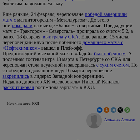
буллитам на домашнем льду.
Еще раньше, 24 февраля, череповчане
победой завершили
матч с
магнитогорским «Металлургом». До этого
они
обыграли
на выезде «Барыс» в овертайме. Предыдущий
матч с «Трактором» «Северсталь» проиграла со счетом 5:2, а
ранее, 18 февраля,
выиграла у СКА
. Еще раньше, 15 числа,
череповецкий клуб после победного
домашнего матча с
«Нефтехимиком»
вышел в Плей-офф.
Предпоследний выездной матч с «Ладой»
был победным
. А
последняя гостевая игра 13 марта в Петербурге со СКА для
череповчан стала неудачной и завершилась
с сухим счетом
. Но
с победой на домашнем льду 16 марта череповчане
закрепились
в лидерах Западной конференции.
Недавно директор ХК «Северсталь» Николай Канаков
раскритиковал
рост «пола зарплат» в КХЛ.
Источник фото: КХЛ
Александр Алексеев