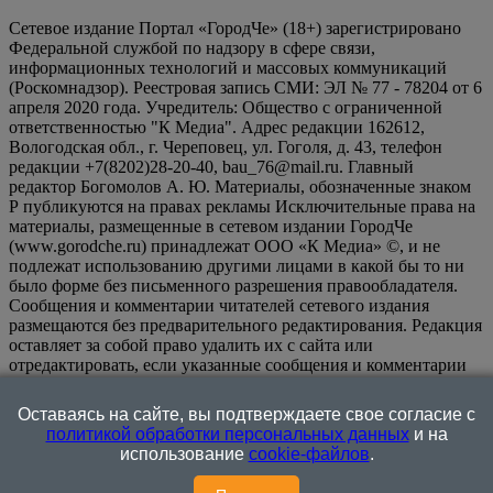
Сетевое издание Портал «ГородЧе» (18+) зарегистрировано
Федеральной службой по надзору в сфере связи,
информационных технологий и массовых коммуникаций
(Роскомнадзор). Реестровая запись СМИ: ЭЛ № 77 - 78204 от 6
апреля 2020 года. Учредитель: Общество с ограниченной
ответственностью "К Медиа". Адрес редакции 162612,
Вологодская обл., г. Череповец, ул. Гоголя, д. 43, телефон
редакции +7(8202)28-20-40, bau_76@mail.ru. Главный
редактор Богомолов А. Ю. Материалы, обозначенные знаком
Р публикуются на правах рекламы Исключительные права на
материалы, размещенные в сетевом издании ГородЧе
(www.gorodche.ru) принадлежат ООО «К Медиа» ©, и не
подлежат использованию другими лицами в какой бы то ни
было форме без письменного разрешения правообладателя.
Сообщения и комментарии читателей сетевого издания
размещаются без предварительного редактирования. Редакция
оставляет за собой право удалить их с сайта или
отредактировать, если указанные сообщения и комментарии
являются злоупотреблением свободой массовой информации
или нарушением иных требований закона.
На
Оставаясь на сайте, вы подтверждаете свое согласие с
информационном ресурсе применяются рекомендательные
политикой обработки персональных данных
и на
технологии (информационные технологии предоставления
использование
cookie-файлов
.
информации на основе сбора, систематизации и анализа
сведений, относящихся к предпочтениям пользователей сети