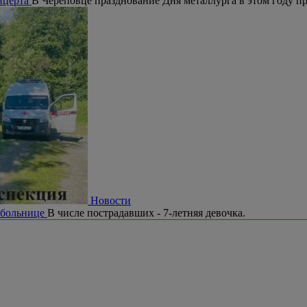
онцерта
В Череповце празднование Дня металлурга в этом году п
Новости
в больнице
В числе пострадавших - 7-летняя девочка.