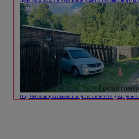
День металлурга в Череповце отметят без массового к
Под Череповцом пьяный водитель влетел в дом, двое 